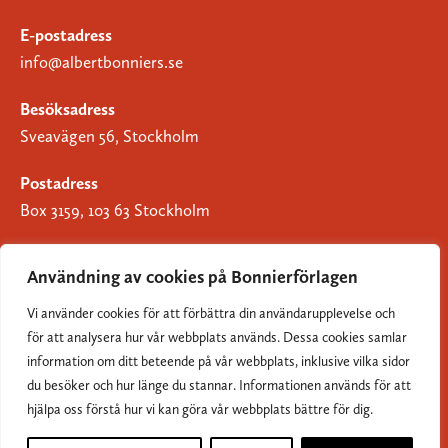
E-postadress
info@albertbonniers.se
Besöksadress
Sveavägen 56, Stockholm
Postadress
Box 3159, 103 63 Stockholm
Användning av cookies på Bonnierförlagen
Vi använder cookies för att förbättra din användarupplevelse och
Om Bonnierförlagen
för att analysera hur vår webbplats används. Dessa cookies samlar
Cookies
information om ditt beteende på vår webbplats, inklusive vilka sidor
du besöker och hur länge du stannar. Informationen används för att
Integritetspolicy
hjälpa oss förstå hur vi kan göra vår webbplats bättre för dig.