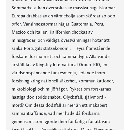
Sommarheta Iran överraskas av massiva hagelstormar.
Europa drabbas av en värmebölja som skördar 20 000
offer. Vansinnesstormar härjar Guatemala, Peru,
Mexico och Italien. Kalifornien chockas av
minusgrader, och väldiga översvämningar hotar att
sänka Portugals statsekonomi. Fyra framstående
forskare dör inom ett och samma dygn. Alla var de
anställda av Kingsley International Group  KIG, en
världsomspännande tankesmedja, ledande inom
forskning kring nationell säkerhet, kommunikationer,
mikrobiologi och miljöfrågor. Ryktet om forskarnas
hastiga död sprids snabbt. Olycksfall, självmord -
mord? Om dessa dödsfall är mer än ett makabert
sammanträffande, vad mer hade då forskarna
gemensamt som gjorde dem för farliga för att vara
kvar i livet? De nyblivna änkorna Diane Stevenson