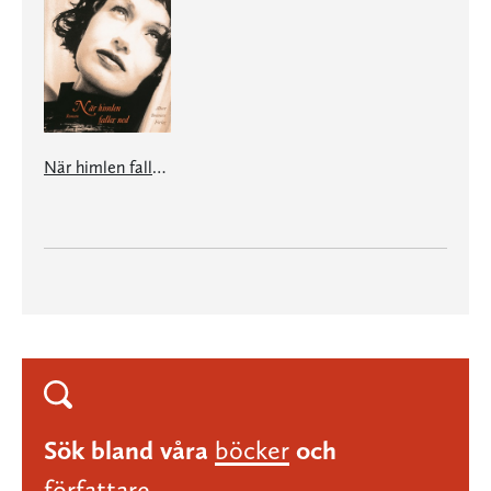
När himlen faller ned
Sök bland våra
böcker
och
författare