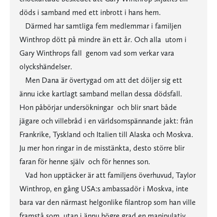
döds i samband med ett inbrott i hans hem.
Därmed har samtliga fem medlemmar i familjen
Winthrop dött på mindre än ett år. Och alla  utom i
Gary Winthrops fall  genom vad som verkar vara
olyckshändelser.
Men Dana är övertygad om att det döljer sig ett
ännu icke kartlagt samband mellan dessa dödsfall.
Hon påbörjar undersökningar  och blir snart både
jägare och villebråd i en världsomspännande jakt: från
Frankrike, Tyskland och Italien till Alaska och Moskva.
Ju mer hon ringar in de misstänkta, desto större blir
faran för henne själv  och för hennes son.
Vad hon upptäcker är att familjens överhuvud, Taylor
Winthrop, en gång USA:s ambassadör i Moskva, inte
bara var den närmast helgonlike filantrop som han ville
framstå som, utan i ännu högre grad en manipulativ,