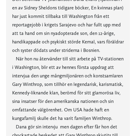
en av Sidney Sheldons tidigare böcker, En kvinnas plan)
har just kommit tillbaka till Washington från ett
reportagejobb i krigets Sarajevo och har fullt upp med
att ta hand om sin nyadopterade son, den 12-årige,
handikappade och psykiskt störde Kemal, vars föräldrar
och syster dödats under striderna i Bosnien.
När hon nu återvänder till sitt arbete på TV-stationen
i Washington, blir ett av hennes första uppdrag att
intervjua den unge mångmiljonären och konstsamlaren
Gary Winthrop, som tillhör en legendarisk, karismatisk,
Kennedy-liknande klan, berömd för sitt glamorösa liv,
sina insatser för den amerikanska nationen och sin
omfattande välgörenhet. Om USA hade haft en
kungafamilj skulle det ha varit familjen Winthrop.
Dana gör sin intervju  men dagen efter får hon det
chockartade beskedet att Gary Winthrop skjutits till