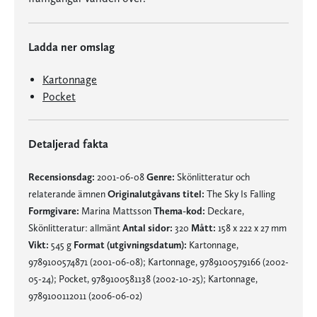
Ladda ner omslag
Kartonnage
Pocket
Detaljerad fakta
Recensionsdag:
2001-06-08
Genre:
Skönlitteratur och
relaterande ämnen
Originalutgåvans titel:
The Sky Is Falling
Formgivare:
Marina Mattsson
Thema-kod:
Deckare,
Skönlitteratur: allmänt
Antal sidor:
320
Mått:
158 x 222 x 27 mm
Vikt:
545 g
Format (utgivningsdatum):
Kartonnage,
9789100574871 (2001-06-08); Kartonnage, 9789100579166 (2002-
05-24); Pocket, 9789100581138 (2002-10-25); Kartonnage,
9789100112011 (2006-06-02)