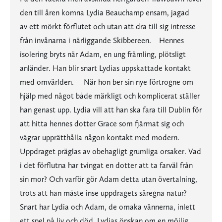
den till åren komna Lydia Beauchamp ensam, jagad
av ett mörkt förflutet och utan att dra till sig intresse
från invånarna i närliggande Skibbereen. Hennes
isolering bryts när Adam, en ung främling, plötsligt
anländer. Han blir snart Lydias uppskattade kontakt
med omvärlden. När hon ber sin nye förtrogne om
hjälp med något både märkligt och komplicerat ställer
han genast upp. Lydia vill att han ska fara till Dublin för
att hitta hennes dotter Grace som fjärmat sig och
vägrar upprätthålla någon kontakt med modern.
Uppdraget präglas av obehagligt grumliga orsaker. Vad
i det förflutna har tvingat en dotter att ta farväl från
sin mor? Och varför gör Adam detta utan övertalning,
trots att han måste inse uppdragets säregna natur?
Snart har Lydia och Adam, de omaka vännerna, inlett
ett spel på liv och död. Lydias önskan om en möjlig