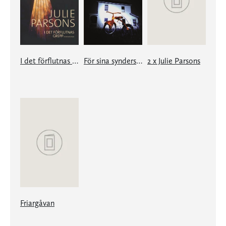
I det förflutnas grepp
För sina synders skull
2 x Julie Parsons
Friargåvan