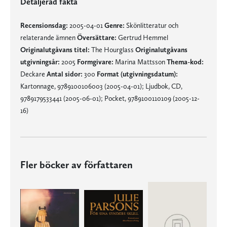
Detaljerad fakta
Recensionsdag:
2005-04-01
Genre:
Skönlitteratur och
relaterande ämnen
Översättare:
Gertrud Hemmel
Originalutgåvans titel:
The Hourglass
Originalutgåvans
utgivningsår:
2005
Formgivare:
Marina Mattsson
Thema-kod:
Deckare
Antal sidor:
300
Format (utgivningsdatum):
Kartonnage, 9789100106003 (2005-04-01); Ljudbok, CD,
9789179533441 (2005-06-01); Pocket, 9789100110109 (2005-12-
16)
Fler böcker av författaren