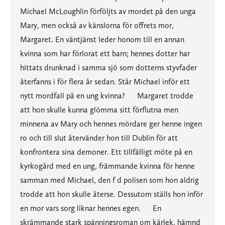
Michael McLoughlin förföljts av mordet på den unga
Mary, men också av känslorna för offrets mor,
Margaret. En väntjänst leder honom till en annan
kvinna som har förlorat ett barn; hennes dotter har
hittats drunknad i samma sjö som dotterns styvfader
återfanns i för flera år sedan. Står Michael inför ett
nytt mordfall på en ung kvinna? Margaret trodde
att hon skulle kunna glömma sitt förflutna men
minnena av Mary och hennes mördare ger henne ingen
ro och till slut återvänder hon till Dublin för att
konfrontera sina demoner. Ett tillfälligt möte på en
kyrkogård med en ung, främmande kvinna för henne
samman med Michael, den f d polisen som hon aldrig
trodde att hon skulle återse. Dessutom ställs hon inför
en mor vars sorg liknar hennes egen. En
skrämmande stark spänningsroman om kärlek, hämnd