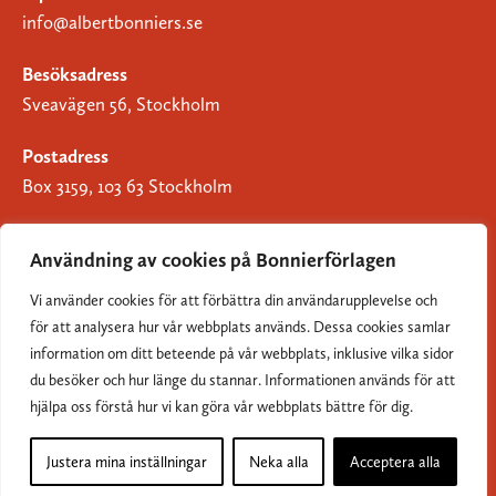
info@albertbonniers.se
Besöksadress
Sveavägen 56, Stockholm
Postadress
Box 3159, 103 63 Stockholm
Användning av cookies på Bonnierförlagen
Vi använder cookies för att förbättra din användarupplevelse och
Om Bonnierförlagen
för att analysera hur vår webbplats används. Dessa cookies samlar
Cookies
information om ditt beteende på vår webbplats, inklusive vilka sidor
du besöker och hur länge du stannar. Informationen används för att
Integritetspolicy
hjälpa oss förstå hur vi kan göra vår webbplats bättre för dig.
Justera mina inställningar
Neka alla
Acceptera alla