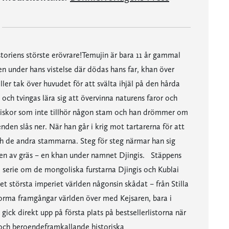
storiens störste erövrare!Temujin är bara 11 år gammal
men under hans vistelse där dödas hans far, khan över
ler tak över huvudet för att svälta ihjäl på den hårda
och tvingas lära sig att övervinna naturens faror och
iskor som inte tillhör någon stam och han drömmer om
nden slås ner. När han går i krig mot tartarerna för att
 de andra stammarna. Steg för steg närmar han sig
n av gräs – en khan under namnet Djingis. Stäppens
a serie om de mongoliska furstarna Djingis och Kublai
t största imperiet världen någonsin skådat – från Stilla
norma framgångar världen över med Kejsaren, bara i
ick direkt upp på första plats på bestsellerlistorna när
de och beroendeframkallande historiska