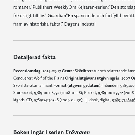
romaner."Publishers WeeklyOm Kejsaren-serien:”Den storslag
frikostigt till liv.” Guardian”En spännande och fartfylld berät
fram av historiska fakta.” Dagens Industri
Detaljerad fakta
Recensionsdag:
2014-03-17
Genre:
Skönlitteratur och relaterande äm
Conqueror: Wolf of the Plains
Originalutgåvans utgivningsår:
2007
Om
Skönlitteratur: allmänt
Format (utgivningsdatum):
Inbunden, 97891001
Storpocket, 9789100118792 (2008-01-18); Pocket, 9789100119522 (2008-
lågpris-CD, 9789174130348 (2009-04-30); Ljudbok, digital,
97891734814
Boken ingår i serien
Erövraren