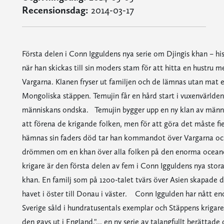
Recensionsdag:
2014-03-17
Första delen i Conn Igguldens nya serie om Djingis khan – hi
när han skickas till sin moders stam för att hitta en hustru 
Vargarna. Klanen fryser ut familjen och de lämnas utan mat el
Mongoliska stäppen. Temujin får en hård start i vuxenvärlden 
människans ondska. Temujin bygger upp en ny klan av männ
att förena de krigande folken, men för att göra det måste fie
hämnas sin faders död tar han kommandot över Vargarna och
drömmen om en khan över alla folken på den enorma oceane
krigare är den första delen av fem i Conn Igguldens nya stor
khan. En familj som på 1200-talet tvärs över Asien skapade de
havet i öster till Donau i väster. Conn Iggulden har nått e
Sverige såld i hundratusentals exemplar och Stäppens krigare g
den gavs ut i England."... en ny serie av talangfullt berätta