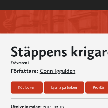
Stäppens krigar
Erövraren I
Författare:
Conn Iggulden
Köp boken
Lyssna på boken
Provläs
Utgivningsdag:
2014-03-03