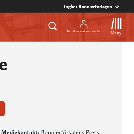
Ingår i Bonnierförlagen
Beställ recensionsexemplar
Meny
e
Mediekontakt:
Bonnierförlagens Press