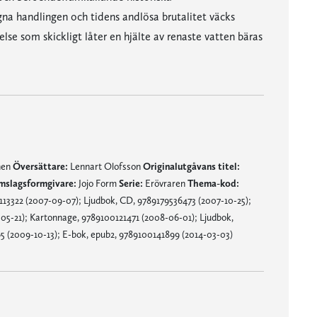
na handlingen och tidens andlösa brutalitet väcks
telse som skickligt låter en hjälte av renaste vatten bäras
nen
Översättare:
Lennart Olofsson
Originalutgåvans titel:
slagsformgivare:
Jojo Form
Serie:
Erövraren
Thema-kod:
13322 (2007-09-07); Ljudbok, CD, 9789179536473 (2007-10-25);
05-21); Kartonnage, 9789100121471 (2008-06-01); Ljudbok,
65
(2009-10-13); E-bok, epub2, 9789100141899 (2014-03-03)