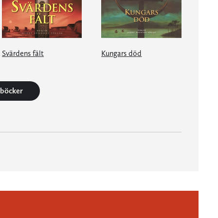
Svärdens fält
Kungars död
2 böcker