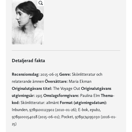
Detaljerad fakta
Recensionsdag:
2015-06-15
Genre:
Skönlitteratur och
relaterande ämnen
Översättare:
Maria Ekman
Originalutgåvans titel:
The Voyage Out
Originalutgåvans
utgivningsår:
1915
Omslagsformgivare:
Paulina Elm
Thema-
kod:
Skönlitteratur: allmänt
Format (utgivningsdatum):
Inbunden, 9789100113902 (2010-01-26); E-bok, epub2,
9789100154028 (2015-06-01); Pocket, 9789174295030 (2016-01-
25)