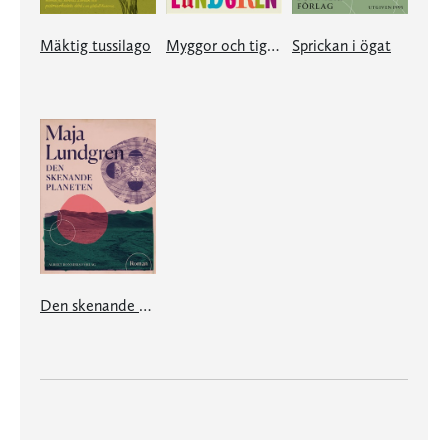
Mäktig tussilago
Myggor och tigrar
Sprickan i ögat
Den skenande planeten