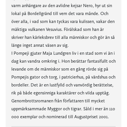
varm anhängare av den avlidne kejsar Nero, hyr ut sin
lokal på Bordellgränd till vem det vara månde. Och
över alla, i vad som kan tyckas vara kulissen, vakar den
mäktiga vulkanen Vesuvius. Förälskad som han är
skriver han kärleksbrev till alla människor och gör än så
länge inget annat väsen av sig.
I Pompeji gjuter Maja Lundgren liv i en stad som vi än i
dag kan vandra omkring i. Hon berättar fantasifullt och
levande om de människor som en gång rörde sig på
Pompejis gator och torg, i patricierhus, på värdshus och
bordeller. Det är en lustfylld och vanvördig berättelse,
rik på både egensinniga karaktärer och vilda upptåg.
Genombrottsromanen från författaren till mycket
uppmärksammade Myggor och tigrar. Såld i mer än 110
000 exemplar och nominerad till Augustpriset 2001.