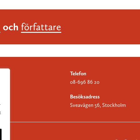
och
r
författare
Telefon
08-696 86 20
Besöksadress
Sveavägen 56, Stockholm
r
t