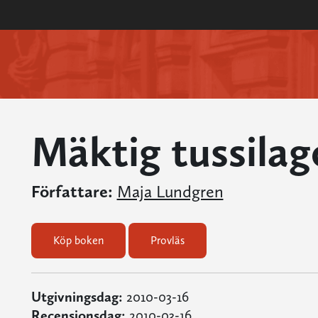
Mäktig tussilag
Författare:
Maja Lundgren
Köp boken
Provläs
Utgivningsdag:
2010-03-16
Recensionsdag:
2010-03-16