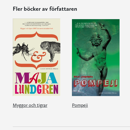
Fler böcker av författaren
Myggor och tigrar
Pompeji