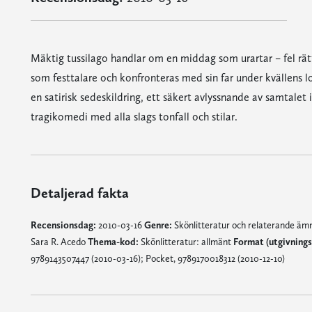
Mäktig tussilago handlar om en middag som urartar – fel rätter
som festtalare och konfronteras med sin far under kvällens lo
en satirisk sedeskildring, ett säkert avlyssnande av samtalet i
tragikomedi med alla slags tonfall och stilar.
Detaljerad fakta
Recensionsdag:
2010-03-16
Genre:
Skönlitteratur och relaterande ä
Sara R. Acedo
Thema-kod:
Skönlitteratur: allmänt
Format (utgivning
9789143507447 (2010-03-16); Pocket, 9789170018312 (2010-12-10)