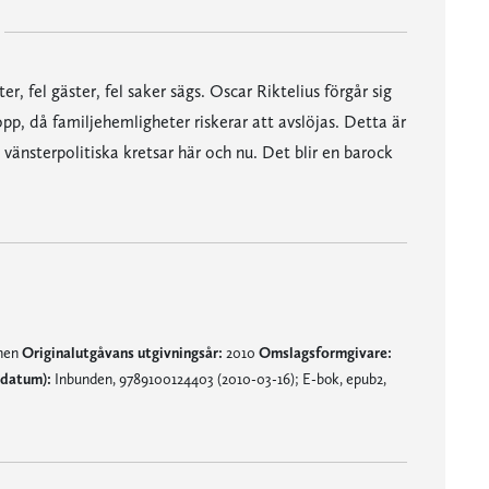
, fel gäster, fel saker sägs. Oscar Riktelius förgår sig
pp, då familjehemligheter riskerar att avslöjas. Detta är
 vänsterpolitiska kretsar här och nu. Det blir en barock
mnen
Originalutgåvans utgivningsår:
2010
Omslagsformgivare:
sdatum):
Inbunden, 9789100124403 (2010-03-16); E-bok, epub2,