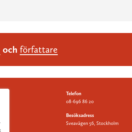
och
r
författare
Telefon
08-696 86 20
Besöksadress
Sveavägen 56, Stockholm
r
t