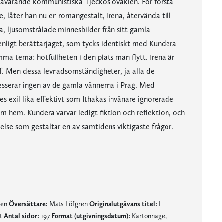
dåvarande kommunistiska Tjeckoslovakien. För första
e, låter han nu en romangestalt, Irena, återvända till
iga, ljusomstrålade minnesbilder från sitt gamla
nligt berättarjaget, som tycks identiskt med Kundera
ma tema: hotfullheten i den plats man flytt. Irena är
f. Men dessa levnadsomständigheter, ja alla de
resserar ingen av de gamla vännerna i Prag. Med
s exil lika effektivt som Ithakas invånare ignorerade
om hem. Kundera varvar ledigt fiktion och reflektion, och
else som gestaltar en av samtidens viktigaste frågor.
nen
Översättare:
Mats Löfgren
Originalutgåvans titel:
L
nt
Antal sidor:
197
Format (utgivningsdatum):
Kartonnage,