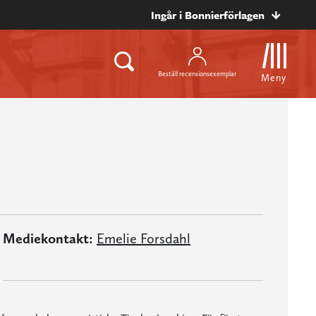
Ingår i Bonnierförlagen
Beställ recensionsexemplar
Meny
Mediekontakt:
Emelie Forsdahl