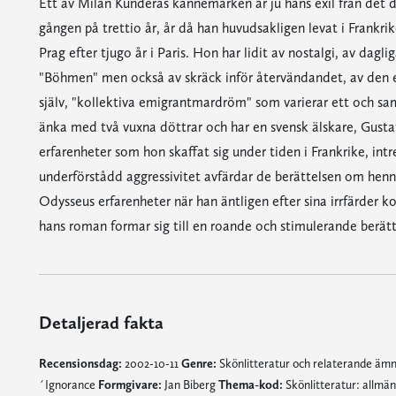
Ett av Milan Kunderas kännemärken är ju hans exil från det 
gången på trettio år, år då han huvudsakligen levat i Frankrik
Prag efter tjugo år i Paris. Hon har lidit av nostalgi, av dagl
"Böhmen" men också av skräck inför återvändandet, av den e
själv, "kollektiva emigrantmardröm" som varierar ett och sam
änka med två vuxna döttrar och har en svensk älskare, Gusta
erfarenheter som hon skaffat sig under tiden i Frankrike, int
underförstådd aggressivitet avfärdar de berättelsen om henne
Odysseus erfarenheter när han äntligen efter sina irrfärder k
hans roman formar sig till en roande och stimulerande berätt
Detaljerad fakta
Recensionsdag:
2002-10-11
Genre:
Skönlitteratur och relaterande äm
´Ignorance
Formgivare:
Jan Biberg
Thema-kod:
Skönlitteratur: allmä