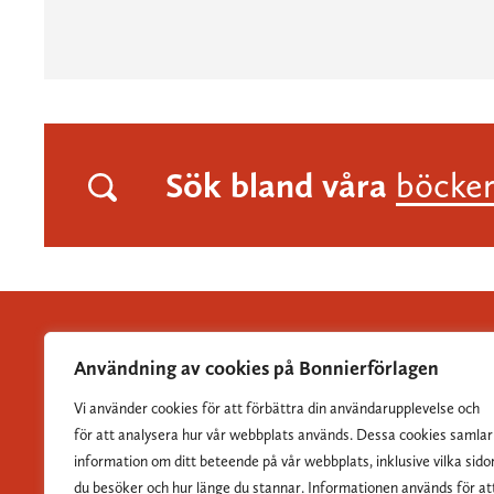
Sök bland våra
böcke
Användning av cookies på Bonnierförlagen
Vi använder cookies för att förbättra din användarupplevelse och
Albert Bonniers Förlag grundades 1837 och är Sveriges
för att analysera hur vår webbplats används. Dessa cookies samlar
största skönlitterära förlag.
information om ditt beteende på vår webbplats, inklusive vilka sido
du besöker och hur länge du stannar. Informationen används för at