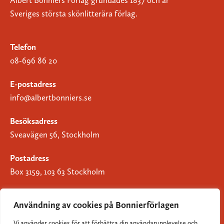
Albert Bonniers Förlag grundades 1837 och är
Sveriges största skönlitterära förlag.
Telefon
08-696 86 20
E-postadress
info@albertbonniers.se
Besöksadress
Sveavägen 56, Stockholm
Postadress
Box 3159, 103 63 Stockholm
Användning av cookies på Bonnierförlagen
Vi använder cookies för att förbättra din användarupplevelse och