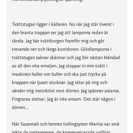
Tvättstugan ligger i källaren. Nu när jag står överst i
den branta trappan ser jag att lamporna redan är
tända. Jag bär tvättkorgen framför mig och går
trevande ner och längs korridoren. Glödlamporna i
tvättstugan saknar skärmar och jag blir nästan bländad
av all den vita emaljen. Jag stoppar in min tvätt i
maskinen huller om buller och ska just trycka på
knappen när ljuset slocknar. Jag rätar på mig och
vänder mig instinktivt mot dörren. Jag spänner axlarna.
Fingrarna stelnar. Jag är inte ensam. Det står någon i
dörren...
När Susannah och hennes tvillingsyster Marina var små
lekte de nattspinnare  de kommunicerade ordlöst,