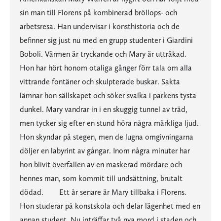
sin man till Florens på kombinerad bröllops- och
arbetsresa. Han undervisar i konsthistoria och de
befinner sig just nu med en grupp studenter i Giardini
Boboli. Värmen är tryckande och Mary är uttråkad.
Hon har hört honom otaliga gånger förr tala om alla
vittrande fontäner och skulpterade buskar. Sakta
lämnar hon sällskapet och söker svalka i parkens tysta
dunkel. Mary vandrar in i en skuggig tunnel av träd,
men tycker sig efter en stund höra några märkliga ljud.
Hon skyndar på stegen, men de lugna omgivningarna
döljer en labyrint av gångar. Inom några minuter har
hon blivit överfallen av en maskerad mördare och
hennes man, som kommit till undsättning, brutalt
dödad. Ett år senare är Mary tillbaka i Florens.
Hon studerar på konstskola och delar lägenhet med en
annan student. Nu inträffar två nya mord i staden och