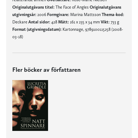
Originalutgåvans titel:
The Face of Angles
Originalutgåvans
utgivningsår:
2006
Formgivare:
Marina Mattsson
Thema-kod:
Deckare
Antal sidor:
428
Mått:
161 x 235 x 34 mm
Vikt:
733 g
Format (utgivningsdatum):
Kartonnage, 9789100115258 (2008-
03-18)
Fler böcker av författaren