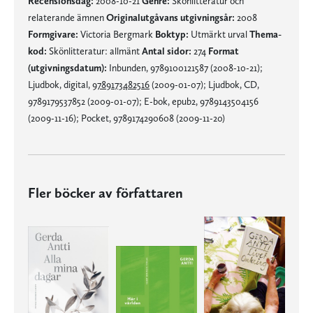
Recensionsdag:
2008-10-21
Genre:
Skönlitteratur och
relaterande ämnen
Originalutgåvans utgivningsår:
2008
Formgivare:
Victoria Bergmark
Boktyp:
Utmärkt urval
Thema-
kod:
Skönlitteratur: allmänt
Antal sidor:
274
Format
(utgivningsdatum):
Inbunden, 9789100121587 (2008-10-21);
Ljudbok, digital,
9789173482516
(2009-01-07); Ljudbok, CD,
9789179537852 (2009-01-07); E-bok, epub2, 9789143504156
(2009-11-16); Pocket, 9789174290608 (2009-11-20)
Fler böcker av författaren