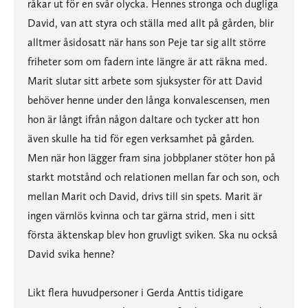
råkar ut för en svår olycka. Hennes stronga och dugliga
David, van att styra och ställa med allt på gården, blir
alltmer åsidosatt när hans son Peje tar sig allt större
friheter som om fadern inte längre är att räkna med.
Marit slutar sitt arbete som sjuksyster för att David
behöver henne under den långa konvalescensen, men
hon är långt ifrån någon daltare och tycker att hon
även skulle ha tid för egen verksamhet på gården.
Men när hon lägger fram sina jobbplaner stöter hon på
starkt motstånd och relationen mellan far och son, och
mellan Marit och David, drivs till sin spets. Marit är
ingen värnlös kvinna och tar gärna strid, men i sitt
första äktenskap blev hon gruvligt sviken. Ska nu också
David svika henne?
Likt flera huvudpersoner i Gerda Anttis tidigare