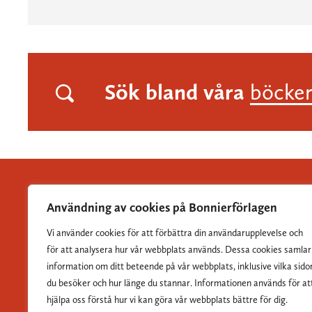
Sök bland våra
böcke
Användning av cookies på Bonnierförlagen
Vi använder cookies för att förbättra din användarupplevelse och
Albert Bonniers Förlag grundades 1837 och är Sveriges
för att analysera hur vår webbplats används. Dessa cookies samlar
största skönlitterära förlag.
information om ditt beteende på vår webbplats, inklusive vilka sido
du besöker och hur länge du stannar. Informationen används för at
hjälpa oss förstå hur vi kan göra vår webbplats bättre för dig.