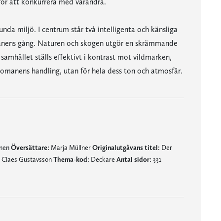
 for att konkurrera med varandra.
a miljö. I centrum står två intelligenta och känsliga
omanens gång. Naturen och skogen utgör en skrämmande
mhället ställs effektivt i kontrast mot vildmarken,
 romanens handling, utan för hela dess ton och atmosfär.
mnen
Översättare:
Marja Müllner
Originalutgåvans titel:
Der
Claes Gustavsson
Thema-kod:
Deckare
Antal sidor:
331