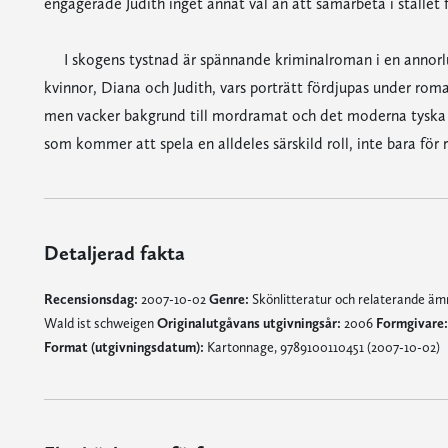
engagerade Judith inget annat val än att samarbeta i stället
I skogens tystnad är spännande kriminalroman i en annorlund
kvinnor, Diana och Judith, vars porträtt fördjupas under r
men vacker bakgrund till mordramat och det moderna tyska sa
som kommer att spela en alldeles särskild roll, inte bara för
Detaljerad fakta
Recensionsdag:
2007-10-02
Genre:
Skönlitteratur och relaterande ä
Wald ist schweigen
Originalutgåvans utgivningsår:
2006
Formgivare:
Format (utgivningsdatum):
Kartonnage, 9789100110451 (2007-10-02)