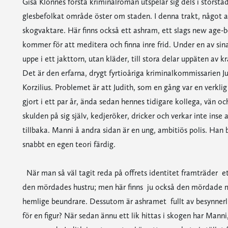
Gisa Klönnes första kriminalroman utspelar sig dels i storsta
glesbefolkat område öster om staden. I denna trakt, något 
skogvaktare. Här finns också ett ashram, ett slags new age-
kommer för att meditera och finna inre frid. Under en av sina
uppe i ett jakttorn, utan kläder, till stora delar uppäten av 
Det är den erfarna, drygt fyrtioåriga kriminalkommissarien J
Korzilius. Problemet är att Judith, som en gång var en verklig 
gjort i ett par år, ända sedan hennes tidigare kollega, vän o
skulden på sig själv, kedjeröker, dricker och verkar inte ins
tillbaka. Manni å andra sidan är en ung, ambitiös polis. Han 
snabbt en egen teori färdig.
När man så väl tagit reda på offrets identitet framträder et
den mördades hustru; men här finns ju också den mördade m
hemlige beundrare. Dessutom är ashramet fullt av besynnerl
för en figur? När sedan ännu ett lik hittas i skogen har Manni,