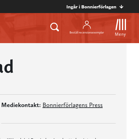
Ingår i Bonnierförlagen
Beställ recensionsexemplar
Meny
ad
Mediekontakt:
Bonnierförlagens Press