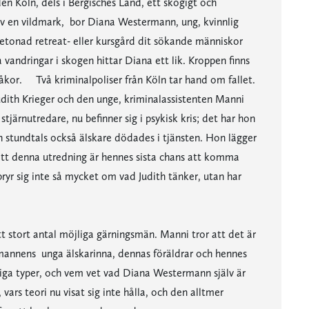
den Köln, dels i Bergisches Land, ett skogigt och
av en vildmark, bor Diana Westermann, ung, kvinnlig
betonad retreat- eller kursgård dit sökande människor
 vandringar i skogen hittar Diana ett lik. Kroppen finns
kråkor. Två kriminalpoliser från Köln tar hand om fallet.
udith Krieger och den unge, kriminalassistenten Manni
stjärnutredare, nu befinner sig i psykisk kris; det har hon
ch stundtals också älskare dödades i tjänsten. Hon lägger
e att denna utredning är hennes sista chans att komma
bryr sig inte så mycket om vad Judith tänker, utan har
t stort antal möjliga gärningsmän. Manni tror att det är
annens unga älskarinna, dennas föräldrar och hennes
iga typer, och vem vet vad Diana Westermann själv är
 vars teori nu visat sig inte hålla, och den alltmer