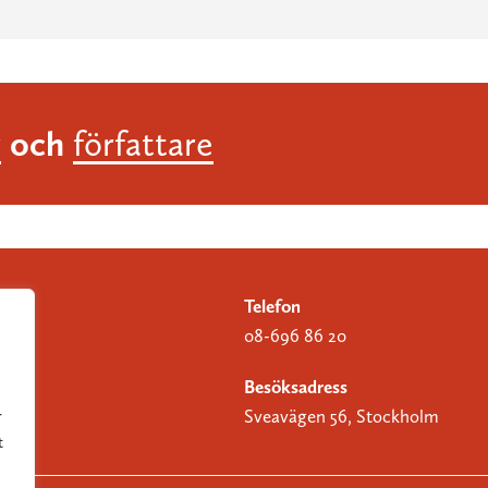
och
r
författare
Telefon
08-696 86 20
Besöksadress
Sveavägen 56, Stockholm
r
t