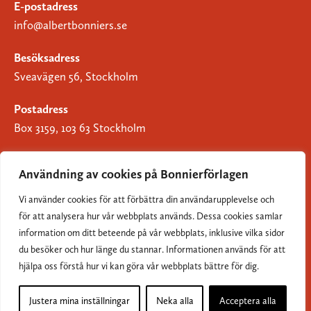
E-postadress
info@albertbonniers.se
Besöksadress
Sveavägen 56, Stockholm
Postadress
Box 3159, 103 63 Stockholm
Användning av cookies på Bonnierförlagen
Vi använder cookies för att förbättra din användarupplevelse och
Om Bonnierförlagen
för att analysera hur vår webbplats används. Dessa cookies samlar
Cookies
information om ditt beteende på vår webbplats, inklusive vilka sidor
du besöker och hur länge du stannar. Informationen används för att
Integritetspolicy
hjälpa oss förstå hur vi kan göra vår webbplats bättre för dig.
Justera mina inställningar
Neka alla
Acceptera alla