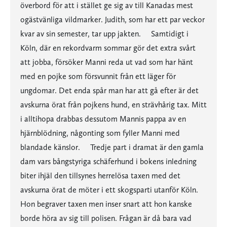
överbord för att i stället ge sig av till Kanadas mest
ogästvänliga vildmarker. Judith, som har ett par veckor
kvar av sin semester, tar upp jakten. Samtidigt i
Köln, där en rekordvarm sommar gör det extra svårt
att jobba, försöker Manni reda ut vad som har hänt
med en pojke som försvunnit från ett läger för
ungdomar. Det enda spår man har att gå efter är det
avskurna örat från pojkens hund, en strävhårig tax. Mitt
i alltihopa drabbas dessutom Mannis pappa av en
hjärnblödning, någonting som fyller Manni med
blandade känslor. Tredje part i dramat är den gamla
dam vars bångstyriga schäferhund i bokens inledning
biter ihjäl den tillsynes herrelösa taxen med det
avskurna örat de möter i ett skogsparti utanför Köln.
Hon begraver taxen men inser snart att hon kanske
borde höra av sig till polisen. Frågan är då bara vad