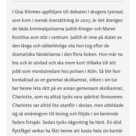
I Gisa Klönnes uppföljare till debuten I skogens tystnad,
som kom i svensk översättning år 2007, är det återigen
de båda kriminalpoliserna Judith Krieger och Manni
Korzilius som står i centrum. Judith är inne på slutet av
den långa och välbehövliga vila hon tog efter de
dramatiska händelserna i den förra boken. Hon mår nu
bra och är utvilad och ska inom kort tillbaka till sitt
jobb som mordutredare hos polisen i Köln. Så blir hon
kontaktad av en gammal skolkamrat, vilken i sin tur
ber henne leta rätt på en annan gemensam skolkamrat,
Charlotte, som nu alltså tycks vara spårlöst försvunnen.
Charlotte var alltid lite utanför i skolan, men utbildade
sig så småningom till biolog och följde i sin berömde
faders fotspår. Sedan tycks någonting ha hänt. En död
flyttfågel verkar ha fått henne att kasta hela sin karriär