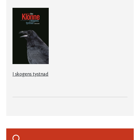
I skogens tystnad