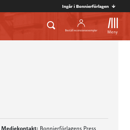
Ingår i Bonnierförlagen
Beställ recensionsexemplar
Meny
Mediekontakt:
Bonnierförlagens Press