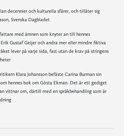
an decennier och kulturella sfärer, och tillåter sig
rsson, Svenska Dagbladet
rfattare med ämnen som knyter an till hennes
Erik Gustaf Geijer och andra mer eller mindre fiktiva
et lever på varje sida, fast utan de krav på stringens
yheter
itikern Klara Johansson befäste Carina Burman sin
 genom hennes bok om Gösta Ekman. Det är ett gediget
an vittnar om, därtill med en språkbehandling som är
idning
gen Kulturen
 vår egen tid." - Lars Gustaf Andersson, Svenska Dagbladet
er." - Leif Zern, Dagens Nyheter
e." - Bo W Jonsson, Borås Tidning