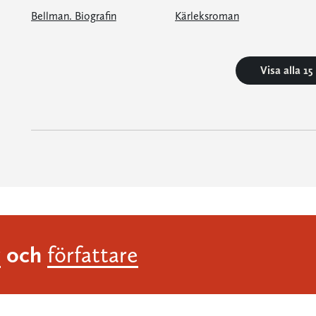
Bellman. Biografin
Kärleksroman
Visa alla 1
och
r
författare