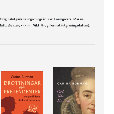
Originalutgåvans utgivningsår:
2011
Formgivare:
Marina
ått:
162 x 235 x 37 mm
Vikt:
835 g
Format (utgivningsdatum):