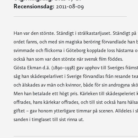
Recensionsdag:
2011-08-09
Han var den störste. Ständigt i strålkastarljuset. Ständigt på
ordet fanns, och med sin magiska beröring förvandlade han b
svimmade och flickorna i Göteborg kopplade loss hästarna o
också han som var den störste när svensk film föddes.
Gösta Ekman d.ä. (1890–1938) gav upphov till Sveriges främst
såg han skådespelarlivet i Sverige förvandlas från resande tea
och älskades av män och kvinnor, både för sin androgyna skö
Men han betalade ett högt pris. Kärleken till skådespeleriet k
offrades, hans kärlekar offrades, och till sist också hans hälsa
giftet – gav honom ytterligare timmar på scenen. Alldeles i 
sanden i timglaset till sist rinna ut.