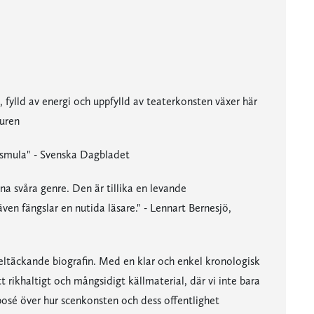
 fylld av energi och uppfylld av teaterkonsten växer här
turen
 smula" - Svenska Dagbladet
nna svåra genre. Den är tillika en levande
ven fängslar en nutida läsare." - Lennart Bernesjö,
eltäckande biografin. Med en klar och enkel kronologisk
 rikhaltigt och mångsidigt källmaterial, där vi inte bara
posé över hur scenkonsten och dess offentlighet