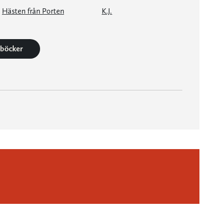
Hästen från Porten
K.J.
5 böcker