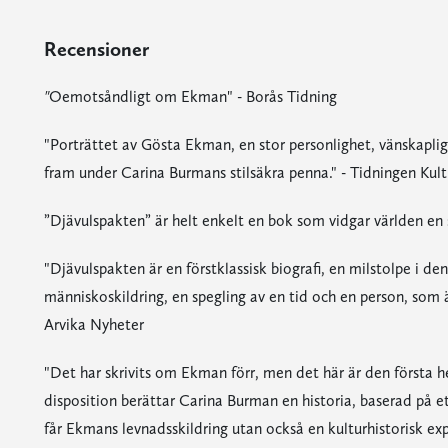
Recensioner
"
Oemotsåndligt om Ekman" - Borås Tidning
"Porträttet av Gösta Ekman, en stor personlighet, vänskaplig,
fram under Carina Burmans stilsäkra penna." - Tidningen Kul
”Djävulspakten” är helt enkelt en bok som vidgar världen en
"Djävulspakten är en förstklassisk biografi, en milstolpe i de
människoskildring, en spegling av en tid och en person, som ä
Arvika Nyheter
"Det har skrivits om Ekman förr, men det här är den första h
disposition berättar Carina Burman en historia, baserad på ett
får Ekmans levnadsskildring utan också en kulturhistorisk ex