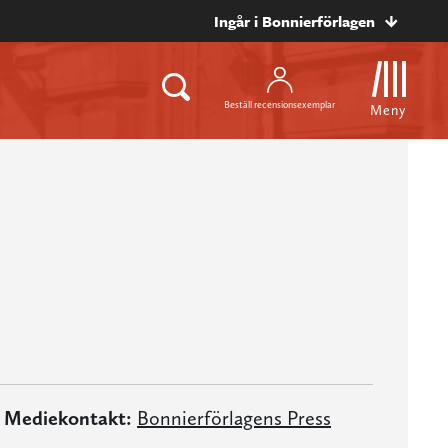
Ingår i Bonnierförlagen
Beställ recensionsexemplar
Meny
Mediekontakt:
Bonnierförlagens Press