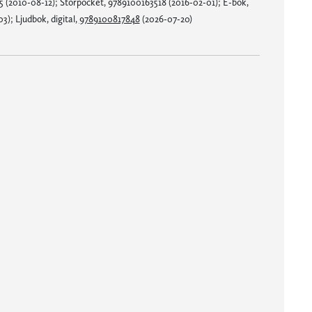
5 (2010-08-12); Storpocket, 9789100163518 (2016-02-01); E-bok,
); Ljudbok, digital,
9789100817848
(2026-07-20)