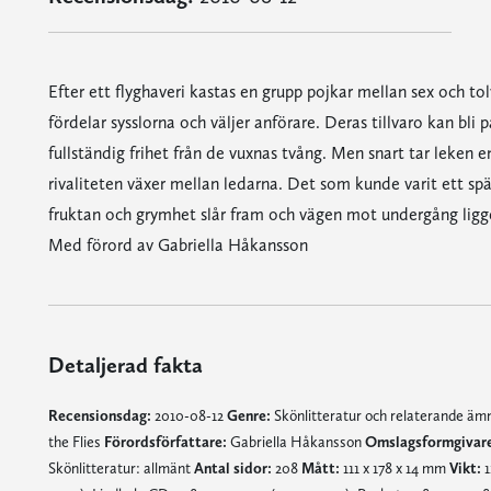
Efter ett flyghaveri kastas en grupp pojkar mellan sex och tolv
fördelar sysslorna och väljer anförare. Deras tillvaro kan bli 
fullständig frihet från de vuxnas tvång. Men snart tar leken 
rivaliteten växer mellan ledarna. Det som kunde varit ett sp
fruktan och grymhet slår fram och vägen mot undergång ligg
Med förord av Gabriella Håkansson
Detaljerad fakta
Recensionsdag:
2010-08-12
Genre:
Skönlitteratur och relaterande ä
the Flies
Förordsförfattare:
Gabriella Håkansson
Omslagsformgivare
Skönlitteratur: allmänt
Antal sidor:
208
Mått:
111 x 178 x 14 mm
Vikt:
1