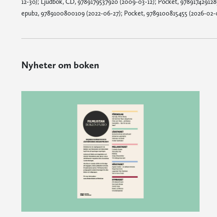
12-30); Ljudbok, CD, 9789179537920 (2009-03-12); Pocket, 978917429128
epub2, 9789100800109 (2022-06-27); Pocket, 9789100815455 (2026-02-03
Nyheter om boken