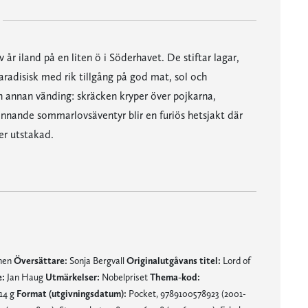
 år iland på en liten ö i Söderhavet. De stiftar lagar,
paradisisk med rik tillgång på god mat, sol och
en annan vänding: skräcken kryper över pojkarna,
ännande sommarlovsäventyr blir en furiös hetsjakt där
er utstakad.
mnen
Översättare:
Sonja Bergvall
Originalutgåvans titel:
Lord of
:
Jan Haug
Utmärkelser:
Nobelpriset
Thema-kod:
14 g
Format (utgivningsdatum):
Pocket, 9789100578923 (2001-