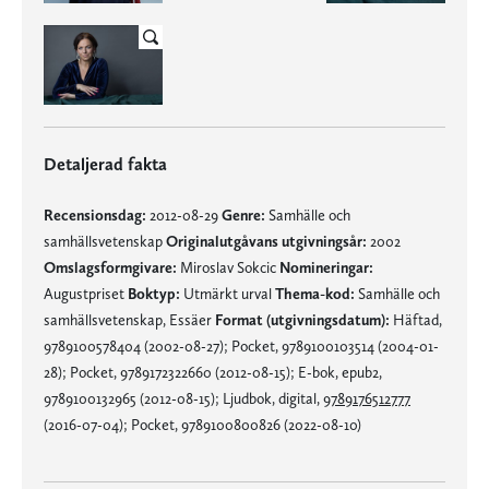
Detaljerad fakta
Recensionsdag:
2012-08-29
Genre:
Samhälle och
samhällsvetenskap
Originalutgåvans utgivningsår:
2002
Omslagsformgivare:
Miroslav Sokcic
Nomineringar:
Augustpriset
Boktyp:
Utmärkt urval
Thema-kod:
Samhälle och
samhällsvetenskap, Essäer
Format (utgivningsdatum):
Häftad,
9789100578404 (2002-08-27); Pocket, 9789100103514 (2004-01-
28); Pocket, 9789172322660 (2012-08-15); E-bok, epub2,
9789100132965 (2012-08-15); Ljudbok, digital,
9789176512777
(2016-07-04); Pocket, 9789100800826 (2022-08-10)