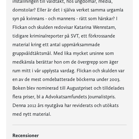
inställningen till våldtäkt, hos ungdomar, media,
domstolar? Eller är det i själva verket samma urgamla
syn på kvinnans - och mannens - rätt som härskar? I
Flickan och skulden redovisar Katarina Wennstam,
tidigare kriminalreporter på SVT, ett förkrossande
material kring ett antal uppmärksammade
gruppvåldtäktsmål. Med lika mycket ursinne som
medkänsla berättar hon om de övergrepp som äger
rum mitt i vår upplysta vardag. Flickan och skulden var
en av de mest omdebatterade böckerna under 2003.
Boken blev nominerad till Augustpriset och tilldelades
flera priser, bl a Advokatsamfundets Journalistpris.
Denna 2012 års nyutgåva har reviderats och utökats
med nytt material.
Recensioner