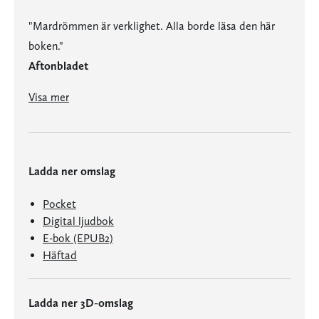
"Mardrömmen är verklighet. Alla borde läsa den här
boken."
Aftonbladet
"Mardrömmen är verklighet. Alla borde läsa den här boken."
"Man önskar att behovet av den här boken aldrig hade behövt uppstå."
Visa mer
Ladda ner omslag
Pocket
Digital ljudbok
E-bok (EPUB2)
Häftad
Ladda ner 3D-omslag