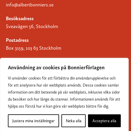
info@albertbonniers.se
Besöksadress
Sveavägen 56, Stockholm
Postadress
Box 3159, 103 63 Stockholm
Användning av cookies på Bonnierförlagen
Vi använder cookies för att förbättra din användarupplevelse och
Om Bonnierförlagen
för att analysera hur vår webbplats används. Dessa cookies samlar
Cookies
information om ditt beteende på vår webbplats, inklusive vilka sidor
du besöker och hur länge du stannar. Informationen används för att
Integritetspolicy
hjälpa oss förstå hur vi kan göra vår webbplats bättre för dig.
Justera mina inställningar
Neka alla
Acceptera alla