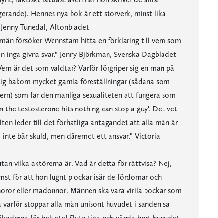
gerande). Hennes nya bok är ett storverk, minst lika
" Jenny Tunedal, Aftonbladet
tsmän försöker Wennstam hitta en förklaring till vem som
gen inga givna svar." Jenny Björkman, Svenska Dagbladet
em är det som våldtar? Varför förgriper sig en man på
ta sig bakom mycket gamla föreställningar (sådana som
ern) som får den manliga sexualiteten att fungera som
 the testosterone hits nothing can stop a guy'. Det vet
ylten leder till det förhatliga antagandet att alla män är
inte bär skuld, men däremot ett ansvar." Victoria
an vilka aktörerna är. Vad är detta för rättvisa? Nej,
mst för att hon lugnt plockar isär de fördomar och
 horor eller madonnor. Männen ska vara virila bockar som
 Så varför stoppar alla män unisont huvudet i sanden så
ikaderna för helvete! Sluta tiga och vända bort huvudet.