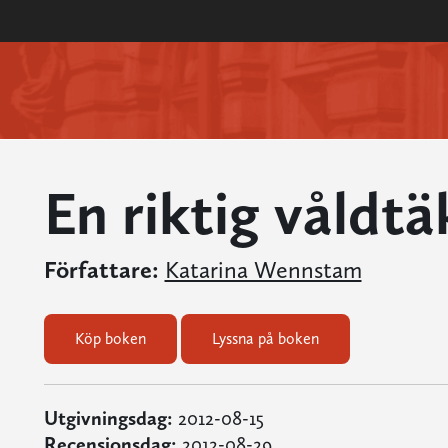
En riktig våldt
Författare:
Katarina Wennstam
Köp boken
Lyssna på boken
Utgivningsdag:
2012-08-15
Recensionsdag:
2012-08-29