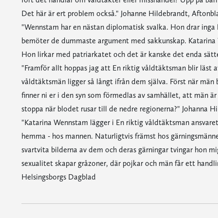
Det här är ert problem också." Johanne Hildebrandt, Aftonbl
"Wennstam har en nästan diplomatisk svalka. Hon drar inga 
bemöter de dummaste argument med sakkunskap. Katarina Wen
Hon lirkar med patriarkatet och det är kanske det enda sätt
"Framför allt hoppas jag att En riktig våldtäktsman blir läst
våldtäktsmän ligger så långt ifrån dem själva. Först när män b
finner ni er i den syn som förmedlas av samhället, att män är 
stoppa när blodet rusar till de nedre regionerna?" Johanna H
"Katarina Wennstam lägger i En riktig våldtäktsman ansvaret 
hemma - hos mannen. Naturligtvis främst hos gärningsmänn
svartvita bilderna av dem och deras gärningar tvingar hon mi
sexualitet skapar gråzoner, där pojkar och män får ett handl
Helsingsborgs Dagblad