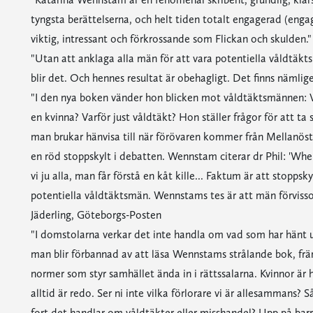
tyngsta berättelserna, och helt tiden totalt engagerad (enga
viktig, intressant och förkrossande som Flickan och skulden.
"Utan att anklaga alla män för att vara potentiella våldtäk
blir det. Och hennes resultat är obehagligt. Det finns nämli
"I den nya boken vänder hon blicken mot våldtäktsmännen: V
en kvinna? Varför just våldtäkt? Hon ställer frågor för att 
man brukar hänvisa till när förövaren kommer från Mellanöst
en röd stoppskylt i debatten. Wennstam citerar dr Phil: 'When
vi ju alla, man får förstå en kåt kille... Faktum är att stoppsk
potentiella våldtäktsmän. Wennstams tes är att män förvisso 
Jäderling, Göteborgs-Posten
"I domstolarna verkar det inte handla om vad som har hänt ut
man blir förbannad av att läsa Wennstams strålande bok, frä
normer som styr samhället ända in i rättssalarna. Kvinnor är
alltid är redo. Ser ni inte vilka förlorare vi är allesammans?
fort det handlar om våldtäkter eller misshandel? Upp på barr