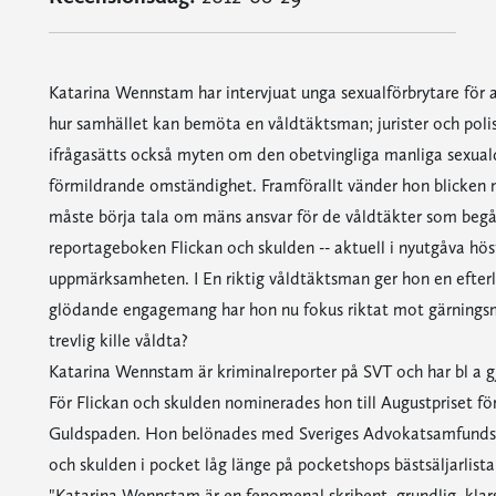
Katarina Wennstam har intervjuat unga sexualförbrytare för a
hur samhället kan bemöta en våldtäktsman; jurister och polis
ifrågasätts också myten om den obetvingliga manliga sexuald
förmildrande omständighet. Framförallt vänder hon blicken
måste börja tala om mäns ansvar för de våldtäkter som b
reportageboken Flickan och skulden -- aktuell i nyutgåva hö
uppmärksamheten. I En riktig våldtäktsman ger hon en efte
glödande engagemang har hon nu fokus riktat mot gärningsm
trevlig kille våldta?
Katarina Wennstam är kriminalreporter på SVT och har bl a
För Flickan och skulden nominerades hon till Augustpriset för
Guldspaden. Hon belönades med Sveriges Advokatsamfunds jo
och skulden i pocket låg länge på pocketshops bästsäljarlista
"Katarina Wennstam är en fenomenal skribent, grundlig, klarsyn