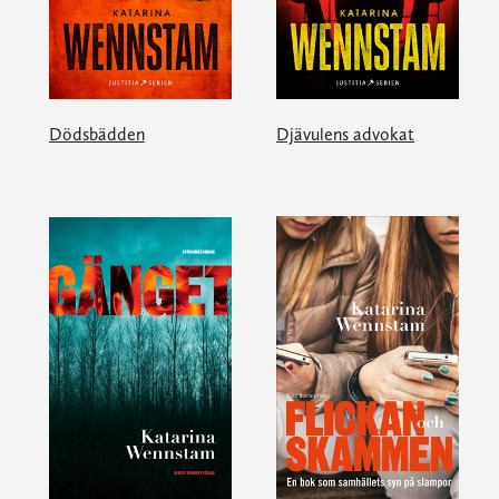
Dödsbädden
Djävulens advokat