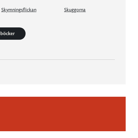
Skymningsflickan
Skuggorna
4 böcker