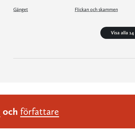
Gänget
Flickan och skammen
Visa alla 1
och
r
författare