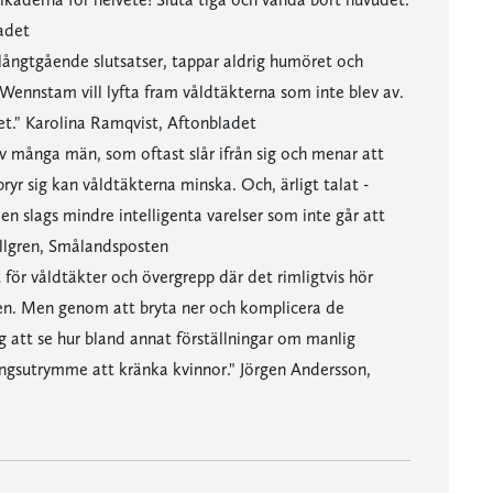
adet
långtgående slutsatser, tappar aldrig humöret och
nstam vill lyfta fram våldtäkterna som inte blev av.
et." Karolina Ramqvist, Aftonbladet
 av många män, som oftast slår ifrån sig och menar att
ryr sig kan våldtäkterna minska. Och, ärligt talat -
en slags mindre intelligenta varelser som inte går att
illgren, Smålandsposten
för våldtäkter och övergrepp där det rimligtvis hör
en. Men genom att bryta ner och komplicera de
g att se hur bland annat förställningar om manlig
ingsutrymme att kränka kvinnor." Jörgen Andersson,