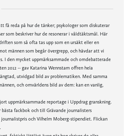
tt få reda på hur de tänker; psykologer som diskuterar
er som beskriver hur de resonerar i våldtäktsmål. Här
riften som så ofta tas upp som en ursäkt eller en
 mot männen som begår övergrepp, och hävdar att vi
egås. I den mycket uppmärksammade och omdebatterade
sten 2012 -- gav Katarina Wennstam offren hela
rlängtad, utvidgad bild av problematiken. Med samma
ännen, och omvärldens bild av dem: kan en vanlig,
 gjort uppmärksammade reportage i Uppdrag granskning.
 bästa fackbok och till Grävande journalisters
urnalistpris och Vilhelm Moberg-stipendiet. Flickan
.
t, faktiskt lättläst även när hon skriver de allra