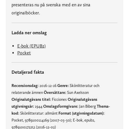
presenteras nu på svenska med en av sina
originalböcker.
Ladda ner omslag
E-bok (EPUB2)
Pocket
Detaljerad fakta
Recensionsdag:
2016-12-16
Genre:
Skönlitteratur och
relaterande ämnen
Översättare:
Sun Axelsson
Originalutgåvans titel:
Ficciones
Originalutgåvans
utgivningsår:
1944
Omslagsformgivare:
Jan Biberg
Thema-
kod:
Skönlitteratur: allmänt
Format (utgivningsdatum):
Pocket, 9789100114169 (2007-03-30); E-bok, epub2,
9789100172251 (2016-12-02)