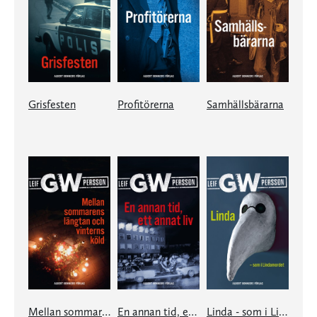
Grisfesten
Profitörerna
Samhällsbärarna
Mellan sommarens längtan och vinterns köld
En annan tid, ett annat liv
Linda - som i Lindamordet