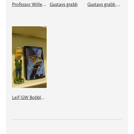
Professor Wille Vingmutter, mästerdetektiv
Gustavs grabb
Gustavs grabb – jubileumsutgåvan
Leif GW Bobblehead-docka