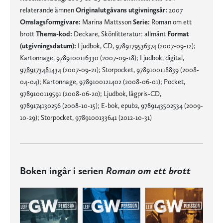
relaterande ämnen
Originalutgåvans utgivningsår:
2007
Omslagsformgivare:
Marina Mattsson
Serie:
Roman om ett
brott
Thema-kod:
Deckare, Skönlitteratur: allmänt
Format
(utgivningsdatum):
Ljudbok, CD, 9789179536374 (2007-09-12);
Kartonnage, 9789100116330 (2007-09-18); Ljudbok, digital,
9789173481434
(2007-09-21); Storpocket, 9789100118839 (2008-
04-04); Kartonnage, 9789100121402 (2008-06-01); Pocket,
9789100119591 (2008-06-20); Ljudbok, lågpris-CD,
9789174130256 (2008-10-15); E-bok, epub2, 9789143502534 (2009-
10-29); Storpocket, 9789100133641 (2012-10-31)
Boken ingår i serien
Roman om ett brott