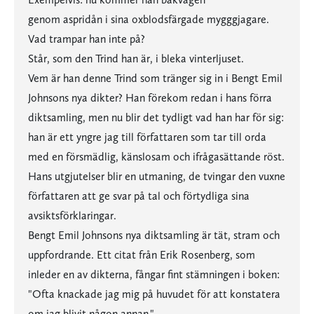
genom aspridån i sina oxblodsfärgade mygggjagare.
Vad trampar han inte på?
Står, som den Trind han är, i bleka vinterljuset.
Vem är han denne Trind som tränger sig in i Bengt Emil
Johnsons nya dikter? Han förekom redan i hans förra
diktsamling, men nu blir det tydligt vad han har för sig:
han är ett yngre jag till författaren som tar till orda
med en försmädlig, känslosam och ifrågasättande röst.
Hans utgjutelser blir en utmaning, de tvingar den vuxne
författaren att ge svar på tal och förtydliga sina
avsiktsförklaringar.
Bengt Emil Johnsons nya diktsamling är tät, stram och
uppfordrande. Ett citat från Erik Rosenberg, som
inleder en av dikterna, fångar fint stämningen i boken:
"Ofta knackade jag mig på huvudet för att konstatera
om jag blivit någon annan."