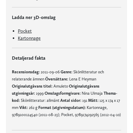
Ladda ner 3D-omslag
Pocket
Kartonnage
Detaljerad fakta
Recensionsdag:
2011-09-06
Genre:
Skönlitteratur och
relaterande ämnen
Översättare:
Lena E Heyman
Originalutgåvans titel:
Amuleto
Originalutgåvans
utgivningsår:
1999
Omslagsformgivare:
Nina Ulmaja
Thema-
kod:
Skönlitteratur: allmänt
Antal sidor:
191
Mått:
125 x 174 x 17
mm
Vikt:
262 g
Format (utgivningsdatum):
Kartonnage,
9789100124540 (2011-08-23); Pocket, 9789174292565 (2012-04-10)