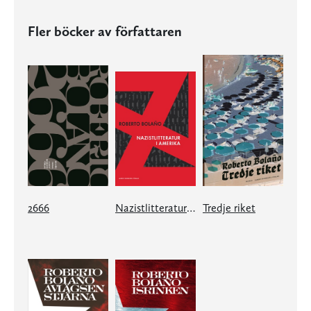
Fler böcker av författaren
2666
Nazistlitteratur i Amerika
Tredje riket