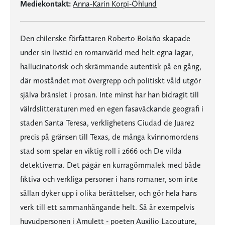
Mediekontakt:
Anna-Karin Korpi-Öhlund
Den chilenske författaren Roberto Bolaño skapade
under sin livstid en romanvärld med helt egna lagar,
hallucinatorisk och skrämmande autentisk på en gång,
där moståndet mot övergrepp och politiskt våld utgör
själva bränslet i prosan. Inte minst har han bidragit till
välrdslitteraturen med en egen fasaväckande geografi i
staden Santa Teresa, verklighetens Ciudad de Juarez
precis på gränsen till Texas, de många kvinnomordens
stad som spelar en viktig roll i 2666 och De vilda
detektiverna. Det pågår en kurragömmalek med både
fiktiva och verkliga personer i hans romaner, som inte
sällan dyker upp i olika berättelser, och gör hela hans
verk till ett sammanhängande helt. Så är exempelvis
huvudpersonen i Amulett - poeten Auxilio Lacouture,