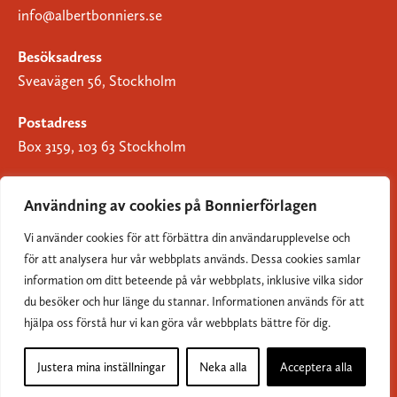
info@albertbonniers.se
Besöksadress
Sveavägen 56, Stockholm
Postadress
Box 3159, 103 63 Stockholm
Användning av cookies på Bonnierförlagen
Vi använder cookies för att förbättra din användarupplevelse och
Om Bonnierförlagen
för att analysera hur vår webbplats används. Dessa cookies samlar
Cookies
information om ditt beteende på vår webbplats, inklusive vilka sidor
du besöker och hur länge du stannar. Informationen används för att
Integritetspolicy
hjälpa oss förstå hur vi kan göra vår webbplats bättre för dig.
Justera mina inställningar
Neka alla
Acceptera alla