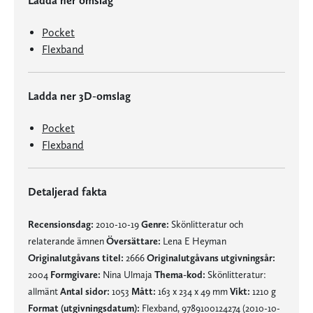
Ladda ner omslag
Pocket
Flexband
Ladda ner 3D-omslag
Pocket
Flexband
Detaljerad fakta
Recensionsdag:
2010-10-19
Genre:
Skönlitteratur och
relaterande ämnen
Översättare:
Lena E Heyman
Originalutgåvans titel:
2666
Originalutgåvans utgivningsår:
2004
Formgivare:
Nina Ulmaja
Thema-kod:
Skönlitteratur:
allmänt
Antal sidor:
1053
Mått:
163 x 234 x 49 mm
Vikt:
1210 g
Format (utgivningsdatum):
Flexband, 9789100124274 (2010-10-