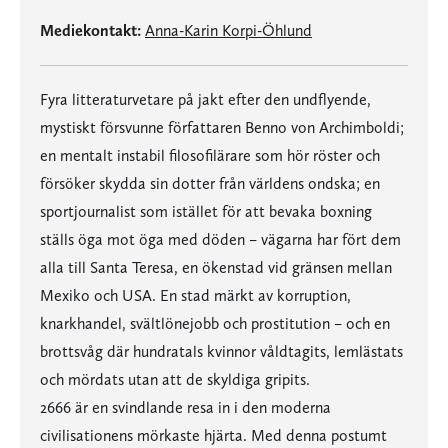
Mediekontakt:
Anna-Karin Korpi-Öhlund
Fyra litteraturvetare på jakt efter den undflyende,
mystiskt försvunne författaren Benno von Archimboldi;
en mentalt instabil filosofilärare som hör röster och
försöker skydda sin dotter från världens ondska; en
sportjournalist som istället för att bevaka boxning
ställs öga mot öga med döden – vägarna har fört dem
alla till Santa Teresa, en ökenstad vid gränsen mellan
Mexiko och USA. En stad märkt av korruption,
knarkhandel, svältlönejobb och prostitution – och en
brottsvåg där hundratals kvinnor våldtagits, lemlästats
och mördats utan att de skyldiga gripits.
2666 är en svindlande resa in i den moderna
civilisationens mörkaste hjärta. Med denna postumt