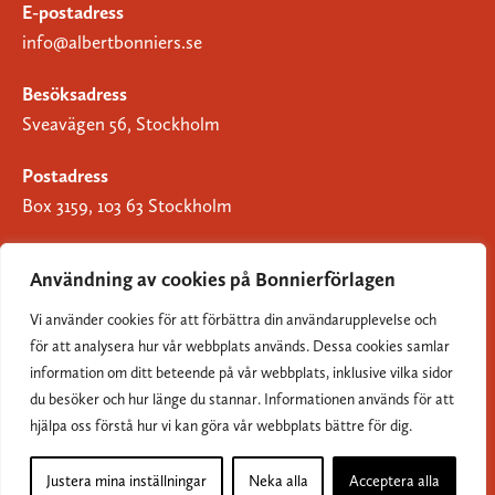
E-postadress
info@albertbonniers.se
Besöksadress
Sveavägen 56, Stockholm
Postadress
Box 3159, 103 63 Stockholm
Användning av cookies på Bonnierförlagen
Vi använder cookies för att förbättra din användarupplevelse och
Om Bonnierförlagen
för att analysera hur vår webbplats används. Dessa cookies samlar
Cookies
information om ditt beteende på vår webbplats, inklusive vilka sidor
du besöker och hur länge du stannar. Informationen används för att
Integritetspolicy
hjälpa oss förstå hur vi kan göra vår webbplats bättre för dig.
Justera mina inställningar
Neka alla
Acceptera alla