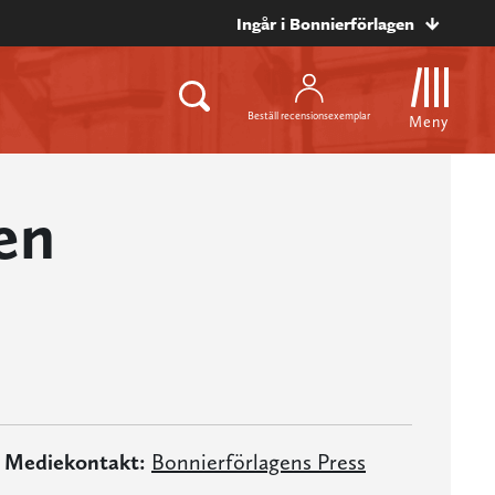
Ingår i Bonnierförlagen
Beställ recensionsexemplar
Meny
en
Mediekontakt:
Bonnierförlagens Press