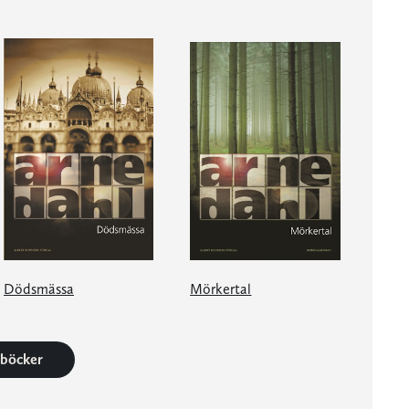
Dödsmässa
Mörkertal
1 böcker