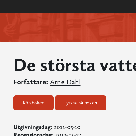
De största vatt
Författare:
Arne Dahl
Köp boken
Lyssna på boken
Utgivningsdag:
2012-05-10
Recensionsdag:
2012-05-24