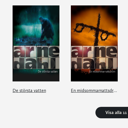
De största vatten
En midsommarnattsdröm
Visa alla 1