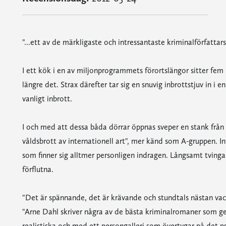
"...ett av de märkligaste och intressantaste kriminalförfatta
I ett kök i en av miljonprogrammets förortslängor sitter fem
längre det. Strax därefter tar sig en snuvig inbrottstjuv in i e
vanligt inbrott.
I och med att dessa båda dörrar öppnas sveper en stank från 
våldsbrott av internationell art", mer känd som A-gruppen. I
som finner sig alltmer personligen indragen. Långsamt tvingas 
förflutna.
"Det är spännande, det är krävande och stundtals nästan va
"Arne Dahl skriver några av de bästa kriminalromaner som ges 
realistiska och med ett persongalleri som övertygar på det