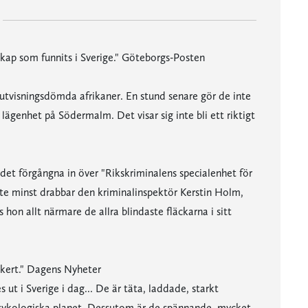
rskap som funnits i Sverige." Göteborgs-Posten
 utvisningsdömda afrikaner. En stund senare gör de inte
n lägenhet på Södermalm. Det visar sig inte bli ett riktigt
det förgångna in över "Rikskriminalens specialenhet för
nte minst drabbar den kriminalinspektör Kerstin Holm,
hon allt närmare de allra blindaste fläckarna i sitt
ckert." Dagens Nyheter
ut i Sverige i dag... De är täta, laddade, starkt
 psykologiska planet. Dessutom är de spännande, mycket