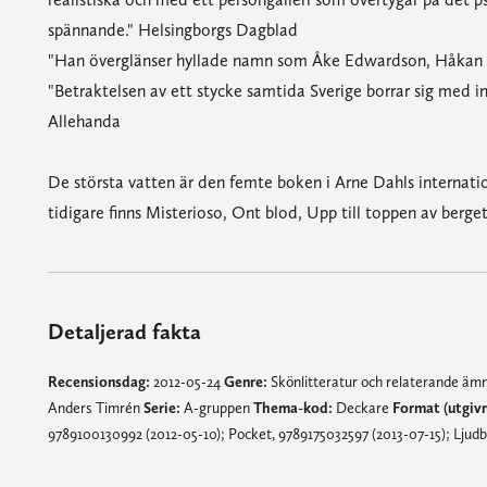
spännande." Helsingborgs Dagblad
"Han överglänser hyllade namn som Åke Edwardson, Håkan 
"Betraktelsen av ett stycke samtida Sverige borrar sig med inte
Allehanda
De största vatten är den femte boken i Arne Dahls interna
tidigare finns Misterioso, Ont blod, Upp till toppen av ber
Detaljerad fakta
Recensionsdag:
2012-05-24
Genre:
Skönlitteratur och relaterande ä
Anders Timrén
Serie:
A-gruppen
Thema-kod:
Deckare
Format (utgiv
9789100130992 (2012-05-10); Pocket, 9789175032597 (2013-07-15); Ljudbo