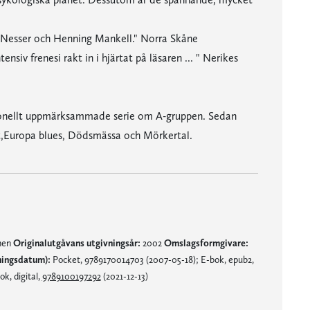
Nesser och Henning Mankell." Norra Skåne
nsiv frenesi rakt in i hjärtat på läsaren ... " Nerikes
tionellt uppmärksammade serie om A-gruppen. Sedan
get,Europa blues, Dödsmässa och Mörkertal.
mnen
Originalutgåvans utgivningsår:
2002
Omslagsformgivare:
ningsdatum):
Pocket, 9789170014703 (2007-05-18); E-bok, epub2,
k, digital,
9789100197292
(2021-12-13)