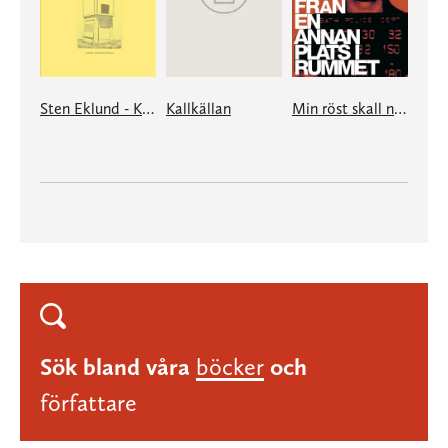
Sten Eklund - Kullahusets hemlighet
Kallkällan
Min röst skall nu komma från en annan plats i rummet
Sök bland våra
böcker
och
författare