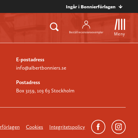
Ingår i Bonnierförlagen
Beställ recensionsexemplar
Meny
E-postadress
info@albertbonniers.se
Postadress
Box 3159, 103 63 Stockholm
förlagen
Cookies
Integritetspolicy