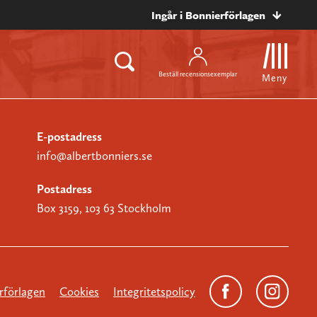
Ingår i Bonnierförlagen
Beställ recensionsexemplar
Meny
E-postadress
info@albertbonniers.se
Postadress
Box 3159, 103 63 Stockholm
förlagen
Cookies
Integritetspolicy