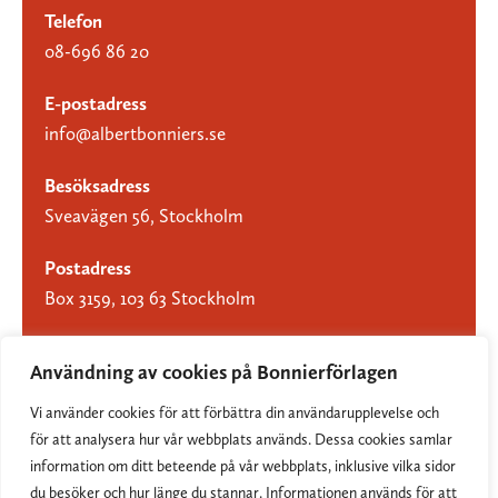
Telefon
08-696 86 20
E-postadress
info@albertbonniers.se
Besöksadress
Sveavägen 56, Stockholm
Postadress
Box 3159, 103 63 Stockholm
Användning av cookies på Bonnierförlagen
Vi använder cookies för att förbättra din användarupplevelse och
Om Bonnierförlagen
för att analysera hur vår webbplats används. Dessa cookies samlar
Cookies
information om ditt beteende på vår webbplats, inklusive vilka sidor
du besöker och hur länge du stannar. Informationen används för att