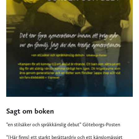
Sagt om boken
”en stilsäker och språkkänslig debut” Göteborgs-Posten
”[Här finns] ett starkt berättardriv och ett känslomässigt