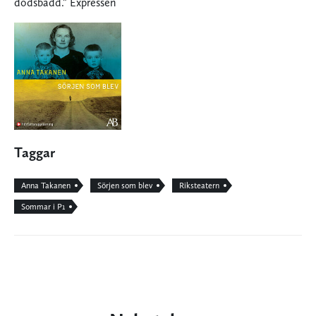
dödsbädd.” Expressen
Taggar
Anna Takanen
Sörjen som blev
Riksteatern
Sommar i P1