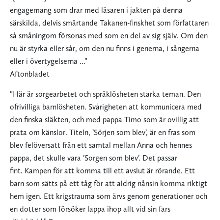
engagemang som drar med läsaren i jakten på denna
särskilda, delvis smärtande Takanen-finskhet som författaren
så småningom försonas med som en del av sig själv. Om den
nu är styrka eller sår, om den nu finns i generna, i sångerna
eller i övertygelserna ...”
Aftonbladet
”Här är sorgearbetet och språklösheten starka teman. Den
ofrivilliga barnlösheten. Svårigheten att kommunicera med
den finska släkten, och med pappa Timo som är ovillig att
prata om känslor. Titeln, ’Sörjen som blev’, är en fras som
blev felöversatt från ett samtal mellan Anna och hennes
pappa, det skulle vara ’Sorgen som blev’. Det passar
fint. Kampen för att komma till ett avslut är rörande. Ett
barn som sätts på ett tåg för att aldrig nånsin komma riktigt
hem igen. Ett krigstrauma som ärvs genom generationer och
en dotter som försöker lappa ihop allt vid sin fars