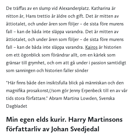
De träffas av en slump vid Alexanderplatz. Katharina är
nitton år, Hans trettio år äldre och gift. Det är mitten av
åttiotalet, och under åren som följer – de sista före murens
fall – kan de båda inte släppa varandra. Det är mitten av
åttiotalet, och under åren som följer – de sista före murens
fall – kan de båda inte släppa varandra.
Kairos
är historien
om ett ögonblick som förändrar allt, om en kärlek som
gränsar till grymhet, och om att gå under i passion samtidigt
som sanningen och historien faller sönder
"Här finns både den insiktsfulla blick på människan och den
magnifika prosakonst//som gör Jenny Erpenbeck till en av vår
tids stora författare." Abram Martina Lowden, Svenska
Dagbladet
Min egen elds kurir
. Harry Martinsons
författarliv av
Johan Svedjedal