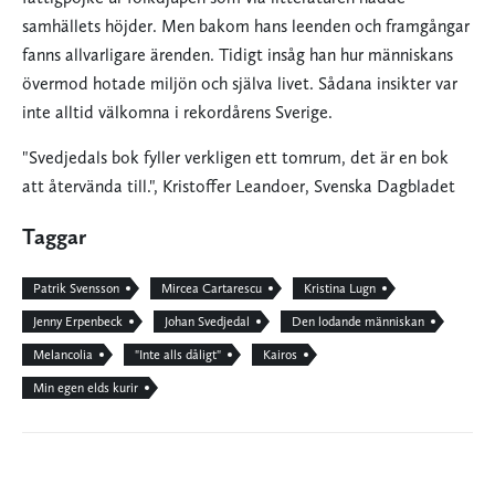
samhällets höjder. Men bakom hans leenden och framgångar
fanns allvarligare ärenden. Tidigt insåg han hur människans
övermod hotade miljön och själva livet. Sådana insikter var
inte alltid välkomna i rekordårens Sverige.
"Svedjedals bok fyller verkligen ett tomrum, det är en bok
att återvända till.", Kristoffer Leandoer, Svenska Dagbladet
Taggar
Patrik Svensson
Mircea Cartarescu
Kristina Lugn
Jenny Erpenbeck
Johan Svedjedal
Den lodande människan
Melancolia
"Inte alls dåligt"
Kairos
Min egen elds kurir