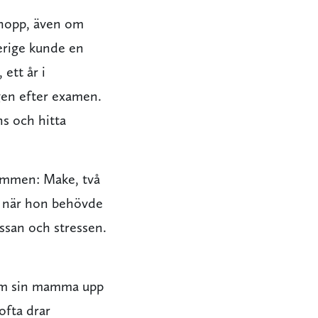
 hopp, även om
erige kunde en
 ett år i
en efter examen.
ns och hitta
römmen: Make, två
är när hon behövde
ssan och stressen.
n om sin mamma upp
ofta drar