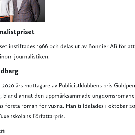
alistpriset
iset instiftades 1966 och delas ut av Bonnier AB för at
inom journalistiken.
ndberg
 2020 års mottagare av Publicistklubbens pris Guldpe
cker, bland annat den uppmärksammade ungdomsroman
s första roman för vuxna. Han tilldelades i oktober 2
uxenskolans Författarpris.
en