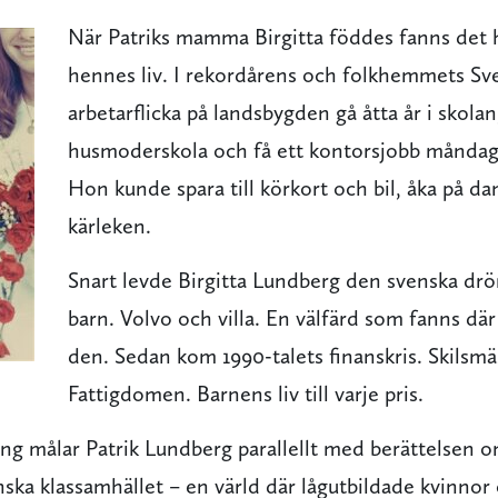
När Patriks mamma Birgitta föddes fanns det
hennes liv. I rekordårens och folkhemmets Sv
arbetarflicka på landsbygden gå åtta år i skolan,
husmoderskola och få ett kontorsjobb måndag
Hon kunde spara till körkort och bil, åka på da
kärleken.
Snart levde Birgitta Lundberg den svenska d
barn. Volvo och villa. En välfärd som fanns d
den. Sedan kom 1990-talets finanskris. Skilsmä
Fattigdomen. Barnens liv till varje pris.
dring målar Patrik Lundberg parallellt med berättelse
nska klassamhället – en värld där lågutbildade kvinnor 