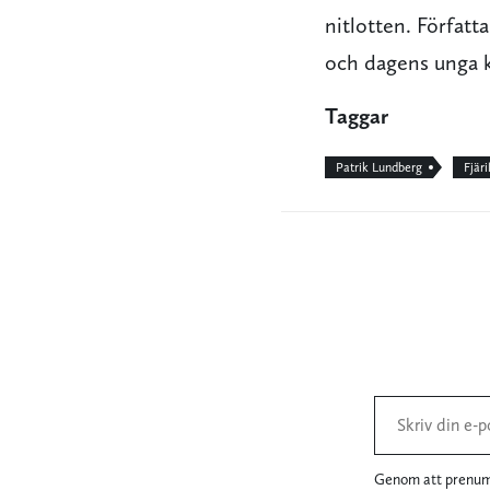
nitlotten. Förfat
och dagens unga k
Taggar
Patrik Lundberg
Fjär
Genom att prenume