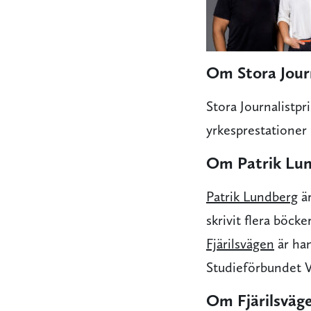
Om Stora Journ
Stora Journalistpr
yrkesprestationer 
Om Patrik Lu
Patrik Lundberg
är
skrivit flera bö
Fjärilsvägen
är han
Studieförbundet V
Om Fjärilsväg