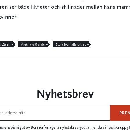
taren ser både likheter och skillnader mellan hans ma
vinnor.
ilsvägen
Årets avslöjande
Stora Journalistpriset
Nyhetsbrev
PRE
rera på något av Bonnierförlagens nyhetsbrev godkänner du vår
personuppgif