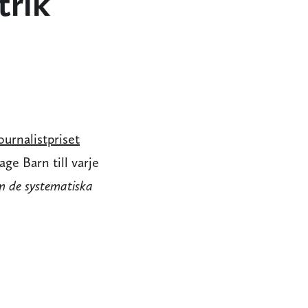
trik
ournalistpriset
age Barn till varje
m de systematiska