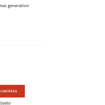
mmas generation
NUMERERA
tspolicy
.