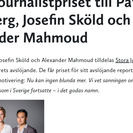
ournalistpriset till Pa
rg, Josefin Sköld och
nder Mahmoud
Josefin Sköld och Alexander Mahmoud tilldelas
Stora J
ets avslöjande. De får priset för sitt avslöjande report
motivering:
Nu kan ingen blunda mer. Vi vet sanningen o
som i Sverige fortsatte – i det godas namn
.