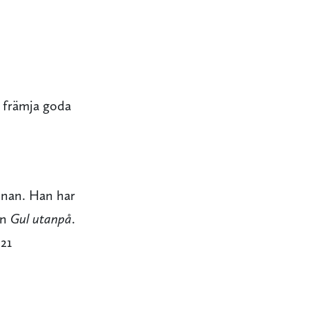
t främja goda
nnan. Han har
en
Gul utanpå
.
021