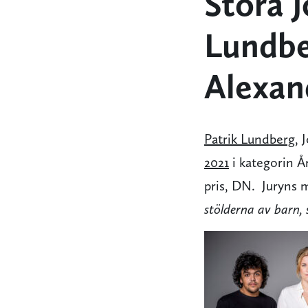
Stora J
Lundbe
Alexa
Patrik Lundberg
, 
2021
i kategorin År
pris, DN. Juryns 
stölderna av barn, 