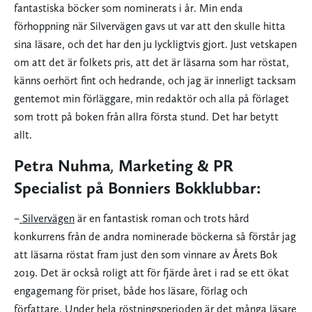
fantastiska böcker som nominerats i år. Min enda
förhoppning när Silvervägen gavs ut var att den skulle hitta
sina läsare, och det har den ju lyckligtvis gjort. Just vetskapen
om att det är folkets pris, att det är läsarna som har röstat,
känns oerhört fint och hedrande, och jag är innerligt tacksam
gentemot min förläggare, min redaktör och alla på förlaget
som trott på boken från allra första stund. Det har betytt
allt.
Petra Nuhma
,
Marketing & PR
Specialist på Bonniers Bokklubbar:
–
Silvervägen
är en fantastisk roman och trots hård
konkurrens från de andra nominerade böckerna så förstår jag
att läsarna röstat fram just den som vinnare av Årets Bok
2019. Det är också roligt att för fjärde året i rad se ett ökat
engagemang för priset, både hos läsare, förlag och
författare. Under hela röstningsperioden är det många läsare