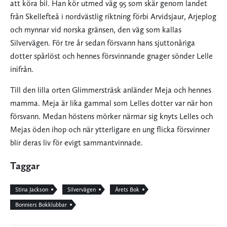
att köra bil. Han kör utmed väg 95 som skär genom landet
från Skellefteå i nordvästlig riktning förbi Arvidsjaur, Arjeplog
och mynnar vid norska gränsen, den väg som kallas
Silvervägen. För tre år sedan försvann hans sjuttonåriga
dotter spårlöst och hennes försvinnande gnager sönder Lelle
inifrån.
Till den lilla orten Glimmersträsk anländer Meja och hennes
mamma. Meja är lika gammal som Lelles dotter var när hon
försvann. Medan höstens mörker närmar sig knyts Lelles och
Mejas öden ihop och när ytterligare en ung flicka försvinner
blir deras liv för evigt sammantvinnade.
Taggar
Stina Jackson
Silvervägen
Årets Bok
Bonniers Bokklubbar