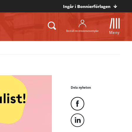
Ingår i Bonnierförlagen
Beställ recensionsexemplar
Meny
Dela nyheten