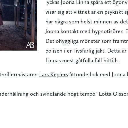
lyckas Joona Linna spåra ett ögonv
visar sig att vittnet är en psykiskt
har några som helst minnen av det 
Joona kontakt med hypnotisören Er
Det ohyggliga mönster som framtr
polisen i en livsfarlig jakt. Detta 
Linnas mest gåtfulla fall hittills.
thrillermästaren
Lars Keplers
åttonde bok med Joona 
 underhållning och svindlande högt tempo" Lotta Olss