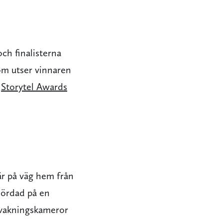
ch finalisterna
som utser vinnaren
å
Storytel Awards
är på väg hem från
mördad på en
ervakningskameror