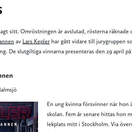
s
agt sitt. Omröstningen är avslutad, rösterna räknade o
annen
av
Lars Kepler
har gått vidare till jurygruppen 
ng. De slutgiltiga vinnarna presenteras den 29 april p
nnen
Malmsjö
En ung kvinna försvinner
när hon 
skolan. Fem år senare hittas hon 
lekplats mitt i Stockholm. Via öv