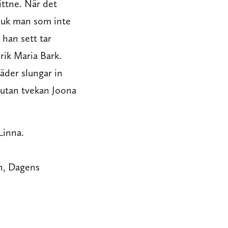
ittne. När det
 sjuk man som inte
han sett tar
ik Maria Bark.
äder slungar in
är utan tvekan Joona
Linna.
on, Dagens