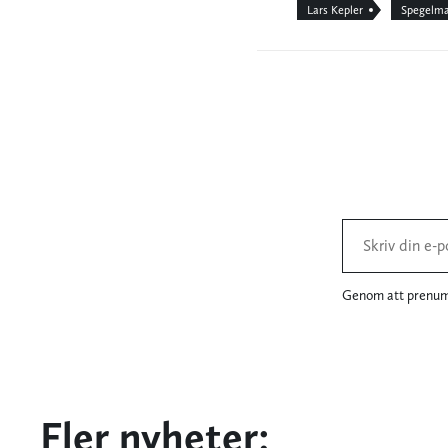
Lars Kepler
Spegelm
Genom att prenume
Fler nyheter: