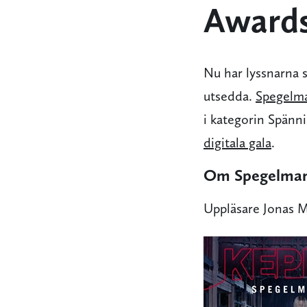
Award
Nu har lyssnarna s
utsedda.
Spegelm
i kategorin Spänni
digitala gala
.
Om Spegelma
Uppläsare Jonas 