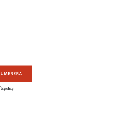
NUMERERA
tspolicy
.