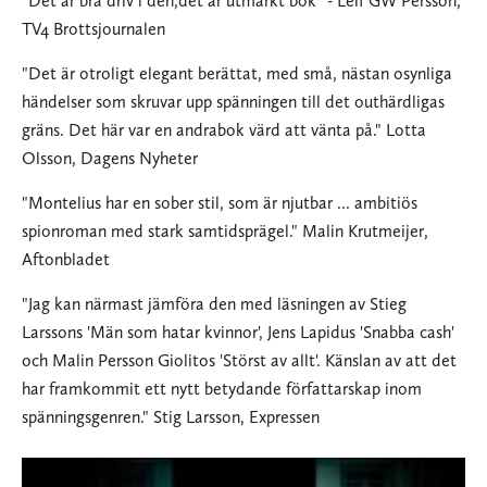
"Det är bra driv i den,det är utmärkt bok” - Leif GW Persson,
TV4 Brottsjournalen
"Det är otroligt elegant berättat, med små, nästan osynliga
händelser som skruvar upp spänningen till det outhärdligas
gräns. Det här var en andrabok värd att vänta på." Lotta
Olsson, Dagens Nyheter
"Montelius har en sober stil, som är njutbar ... ambitiös
spionroman med stark samtidsprägel." Malin Krutmeijer,
Aftonbladet
"Jag kan närmast jämföra den med läsningen av Stieg
Larssons 'Män som hatar kvinnor', Jens Lapidus 'Snabba cash'
och Malin Persson Giolitos 'Störst av allt'. Känslan av att det
har framkommit ett nytt betydande författarskap inom
spänningsgenren." Stig Larsson, Expressen