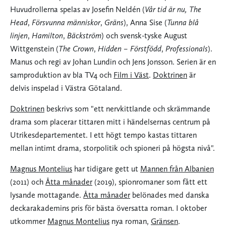
Huvudrollerna spelas av Josefin Neldén (
Vår tid är nu,
The
Head
,
Försvunna människor
,
Gräns
), Anna Sise (
Tunna blå
linjen
,
Hamilton
,
Bäckström
) och svensk-tyske August
Wittgenstein (
The Crown
,
Hidden – Förstfödd
,
Professionals
).
Manus och regi av Johan Lundin och Jens Jonsson. Serien är en
samproduktion av bla TV4 och
Film i Väst
.
Doktrinen
är
delvis inspelad i Västra Götaland.
Doktrinen
beskrivs som "ett nervkittlande och skrämmande
drama som placerar tittaren mitt i händelsernas centrum på
Utrikesdepartementet. I ett högt tempo kastas tittaren
mellan intimt drama, storpolitik och spioneri på högsta nivå".
Magnus Montelius
har tidigare gett ut
Mannen från Albanien
(2011) och
Åtta månader
(2019), spionromaner som fått ett
lysande mottagande.
Åtta månader
belönades med danska
deckarakademins pris för bästa översatta roman. I oktober
utkommer
Magnus Montelius
nya roman,
Gränsen
.