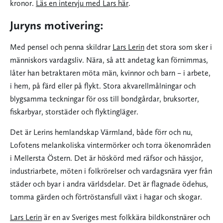
kronor.
Läs en intervju med Lars här
.
Juryns motivering:
Med pensel och penna skildrar
Lars Lerin
det stora som sker i
människors vardagsliv. Nära, så att andetag kan förnimmas,
låter han betraktaren möta män, kvinnor och barn – i arbete,
i hem, på färd eller på flykt. Stora akvarellmålningar och
blygsamma teckningar för oss till bondgårdar, bruksorter,
fiskarbyar, storstäder och flyktingläger.
Det är Lerins hemlandskap Värmland, både förr och nu,
Lofotens melankoliska vintermörker och torra ökenområden
i Mellersta Östern. Det är höskörd med räfsor och hässjor,
industriarbete, möten i folkrörelser och vardagsnära vyer från
städer och byar i andra världsdelar. Det är flagnade ödehus,
tomma gärden och förtröstansfull växt i hagar och skogar.
Lars Lerin
är en av Sveriges mest folkkära bildkonstnärer och