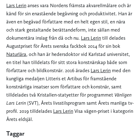
Lars Lerin
anses vara Nordens främsta akvarellmålare och är
känd för sin enastående begåvning och produktivitet. Han är
även en begåvad författare med en helt egen stil, en nära
och stark gestaltande berättandeform, inte sällan med
dokumentära inslag från då och nu.
Lars Lerin
till delades
Augustpriset för Årets svenska fackbok 2014 för sin bok
Naturlära
, och han är hedersdoktor vid Karlstad universitet,
en titel han tilldelats för sitt stora konstnärskap både som
författare och bildkonstnär. 2016 ärades
Lars Lerin
med den
kungliga medaljen Litteris et Artibus för framstående
konstnärliga insatser som författare och konstnär, samt
tilldelades två Kristallen-statyetter för programmet
Vänligen
Lars Lerin
(SVT), Årets livsstilsprogram samt Årets manliga tv-
profil. 2019 tilldelades
Lars Lerin
Visa vägen-priset i kategorin
Årets eldsjäl.
Taggar