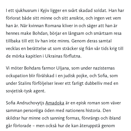
I ett sjukhusrum i Kyjiv ligger en svårt skadad soldat. Han har
förlorat både sitt minne och sitt ansikte, och ingen vet vem
han är. När kvinnan Romana kliver in och säger att han är
hennes make Bohdan, börjar en långsam och smärtsam resa
tillbaka till ett liv han inte minns. Genom deras samtal
vecklas en berättelse ut som sträcker sig från vår tids krig till
de mörka kapitlen i Ukrainas förflutna.
Vi möter Bohdans farmor Uljana, som under nazisternas
ockupation blir förälskad i en judisk pojke, och Sofia, som
under Stalins förföljelser lever ett farligt dubbelliv med en
sovjetisk-tysk agent.
Sofia Andruchovytjs
Amadoka
är en episk roman som väver
samman personliga öden med nationens historia. Den
skildrar hur minne och sanning formas, förvrängs och ibland
går förlorade – men också hur de kan återuppstå genom