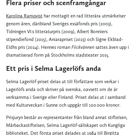
Flera priser och scenframgångar
Karolina Ramqvist
har mottagit en rad litterära utmärkelser
genom åren, däribland Sveriges essäfonds pris (2003),
Tidningen VI:s litteraturpris (2009), Albert Bonniers
stipendiefond (2015), Aniarapriset (2023) och Signe Ekblad-
Eldhs pris (2024). Hennes roman
Flickvännen
sattes även upp i
dramatiserad form på Stockholms stadsteater 2015.
Ett pris i Selma Lagerlöfs anda
Selma Lagerlöf-priset delas ut till författare som verkar i
Lagerlöfs anda och skriver på svenska, oavsett om de är
verksamma i Sverige eller Finland. Priset delas ut i samband
med Kulturveckan i Sunne och uppgår till 100 000 kronor.
Prisjuryn består av representanter från bland annat stiftelsen,
Mårbackastiftelsen, Selma Lagerlöf-sällskapet och Kungliga
biblioteket. Det första priset delades ut 1984 till Birgitta