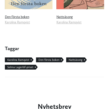
Den första boken
Nattsäsong
Karolina Ramqvist
Karolina Ramqvist
Taggar
Karolina Ramqvist
Den första boken
Nattsäsong
Selma Lagerlöf-priset
Nyhetsbrev