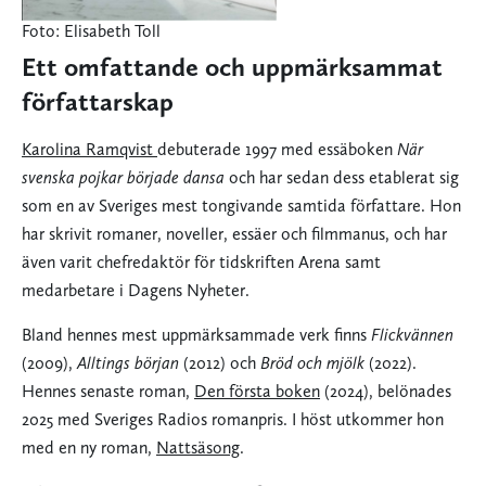
Foto: Elisabeth Toll
Ett omfattande och uppmärksammat
författarskap
Karolina Ramqvist
debuterade 1997 med essäboken
När
svenska pojkar började dansa
och har sedan dess etablerat sig
som en av Sveriges mest tongivande samtida författare. Hon
har skrivit romaner, noveller, essäer och filmmanus, och har
även varit chefredaktör för tidskriften Arena samt
medarbetare i Dagens Nyheter.
Bland hennes mest uppmärksammade verk finns
Flickvännen
(2009),
Alltings början
(2012) och
Bröd och mjölk
(2022).
Hennes senaste roman,
Den första boken
(2024), belönades
2025 med Sveriges Radios romanpris. I höst utkommer hon
med en ny roman,
Nattsäsong
.