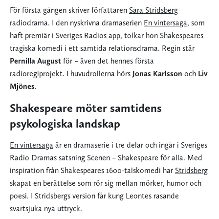
För första gången skriver författaren
Sara Stridsberg
radiodrama. I den nyskrivna dramaserien
En vintersaga
, som
haft premiär i Sveriges Radios app, tolkar hon Shakespeares
tragiska komedi i ett samtida relationsdrama. Regin står
Pernilla August
för – även det hennes första
radioregiprojekt. I huvudrollerna hörs
Jonas Karlsson
och
Liv
Mjönes
.
Shakespeare möter samtidens
psykologiska landskap
En vintersaga
är en dramaserie i tre delar och ingår i Sveriges
Radio Dramas satsning Scenen – Shakespeare för alla. Med
inspiration från Shakespeares 1600-talskomedi har
Stridsberg
skapat en berättelse som rör sig mellan mörker, humor och
poesi. I Stridsbergs version får kung Leontes rasande
svartsjuka nya uttryck.