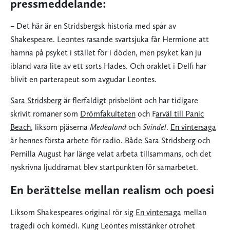
pressmeddelande:
– Det här är en Stridsbergsk historia med spår av
Shakespeare. Leontes rasande svartsjuka får Hermione att
hamna på psyket i stället för i döden, men psyket kan ju
ibland vara lite av ett sorts Hades. Och oraklet i Delfi har
blivit en parterapeut som avgudar Leontes.
Sara Stridsberg
är flerfaldigt prisbelönt och har tidigare
skrivit romaner som
Drömfakulteten
och F
arväl till Panic
Beach
, liksom pjäserna
Medealand
och
Svindel
.
En vintersaga
är hennes första arbete för radio. Både Sara Stridsberg och
Pernilla August har länge velat arbeta tillsammans, och det
nyskrivna ljuddramat blev startpunkten för samarbetet.
En berättelse mellan realism och poesi
Liksom Shakespeares original rör sig
En vintersaga
mellan
tragedi och komedi. Kung Leontes misstänker otrohet