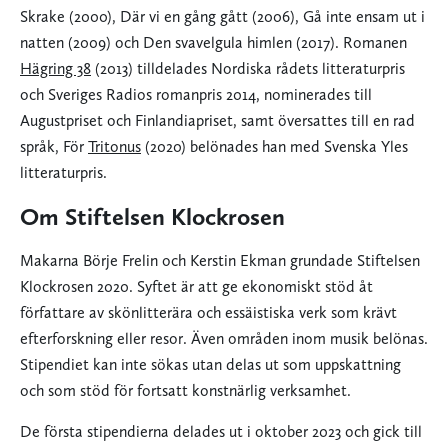
Skrake (2000), Där vi en gång gått (2006), Gå inte ensam ut i
natten (2009) och Den svavelgula himlen (2017). Romanen
Hägring 38
(2013) tilldelades Nordiska rådets litteraturpris
och Sveriges Radios romanpris 2014, nominerades till
Augustpriset och Finlandiapriset, samt översattes till en rad
språk, För
Tritonus
(2020) belönades han med Svenska Yles
litteraturpris.
Om Stiftelsen Klockrosen
Makarna Börje Frelin och Kerstin Ekman grundade Stiftelsen
Klockrosen 2020. Syftet är att ge ekonomiskt stöd åt
författare av skönlitterära och essäistiska verk som krävt
efterforskning eller resor. Även områden inom musik belönas.
Stipendiet kan inte sökas utan delas ut som uppskattning
och som stöd för fortsatt konstnärlig verksamhet.
De första stipendierna delades ut i oktober 2023 och gick till