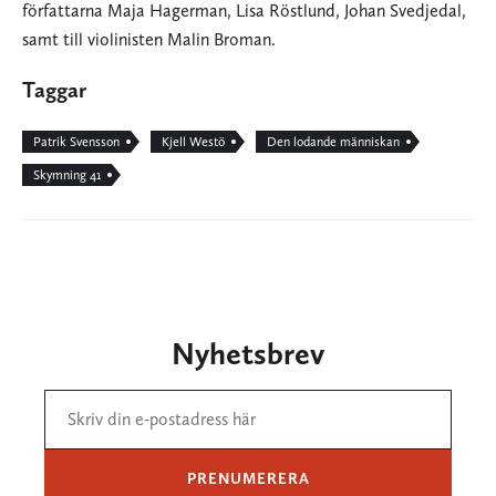
författarna Maja Hagerman, Lisa Röstlund, Johan Svedjedal,
samt till violinisten Malin Broman.
Taggar
Patrik Svensson
Kjell Westö
Den lodande människan
Skymning 41
Nyhetsbrev
PRENUMERERA