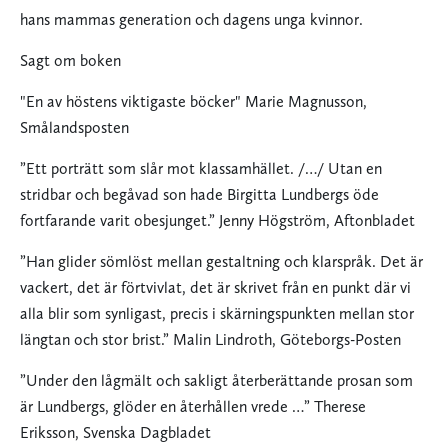
hans mammas generation och dagens unga kvinnor.
Sagt om boken
"En av höstens viktigaste böcker" Marie Magnusson,
Smålandsposten
”Ett porträtt som slår mot klassamhället. /…/ Utan en
stridbar och begåvad son hade Birgitta Lundbergs öde
fortfarande varit obesjunget.” Jenny Högström, Aftonbladet
”Han glider sömlöst mellan gestaltning och klarspråk. Det är
vackert, det är förtvivlat, det är skrivet från en punkt där vi
alla blir som synligast, precis i skärningspunkten mellan stor
längtan och stor brist.” Malin Lindroth, Göteborgs-Posten
”Under den lågmält och sakligt återberättande prosan som
är Lundbergs, glöder en återhållen vrede …” Therese
Eriksson, Svenska Dagbladet