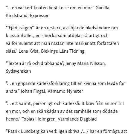
”… en vackert knuten berättelse om en mor.” Gunilla
Kindstrand, Expressen
"’Fjärilsvägen’" är en urstark, avslöjande bladvändare om
klassamhället, en smocka som utdelas så artigt och
välformulerat att man nästan inte märker att författaren
slåss.” Lena Kvist, Blekinge Läns Tidning
”Texten är rå och drabbande”, Jenny Maria Nilsson,
Sydsvenskan
”… en gripande kärleksförklaring till en kvinna som levde för
andra.” Johan Fingal, Värnamo Nyheter
”… ett varmt, personligt och kärleksfullt brev från en son till
en mor, och en skärskådan av det samhälle som dödade
henne.” Tobias Holmgren, Värmlands Dagblad
”Patrik Lundberg kan verkligen skriva /…/ har en förmåga att