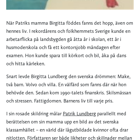
När Patriks mamma Birgitta föddes fanns det hopp, även om
hennes liv. I rekordårens och folkhemmets Sverige kunde en
arbetarflicka på landsbygden gå åtta år i skolan, ett år i
husmoderskola och få ett kontorsjobb måndagen efter
examen. Hon kunde spara till körkort och bil, åka på dans
och hitta kärleken.
Snart levde Birgitta Lundberg den svenska drömmen: Make,
två barn. Volvo och villa. En välfärd som fanns där när hon
behövde den. Sedan kom 1990-talets finanskris. Skilsmässan
och stressen. Fattigdomen. Barnens liv till varje pris.
I sin rosade skildring målar
Patrik Lundberg
parallellt med
berättelsen om sin mamma upp en bild av det svenska
klassamhället – en värld där lågutbildade kvinnor ofta drar
nitlotten. Författaren ser både likheter och skillnader mellan