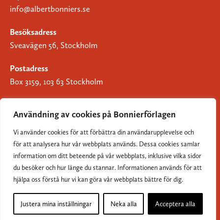
info@albertbonniers.se
Besöksadress
Sveavägen 56, Stockholm
Postadress
Box 3159, 103 63 Stockholm
Användning av cookies på Bonnierförlagen
Vi använder cookies för att förbättra din användarupplevelse och
Om Bonnierförlagen
för att analysera hur vår webbplats används. Dessa cookies samlar
Cookies
information om ditt beteende på vår webbplats, inklusive vilka sidor
du besöker och hur länge du stannar. Informationen används för att
Integritetspolicy
hjälpa oss förstå hur vi kan göra vår webbplats bättre för dig.
Justera mina inställningar
Neka alla
Acceptera alla