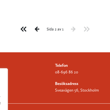
Sida 2 av 1
Telefon
08-696 86 20
Besöksadress
Sveavägen 56, Stockholm
r
t