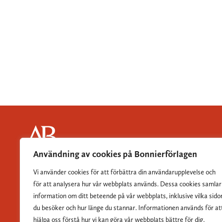
Användning av cookies på Bonnierförlagen
Albert Bonniers Förlag grundades 1837 och är Sveriges
Vi använder cookies för att förbättra din användarupplevelse och
största skönlitterära förlag.
för att analysera hur vår webbplats används. Dessa cookies samlar
information om ditt beteende på vår webbplats, inklusive vilka sido
du besöker och hur länge du stannar. Informationen används för at
hjälpa oss förstå hur vi kan göra vår webbplats bättre för dig.