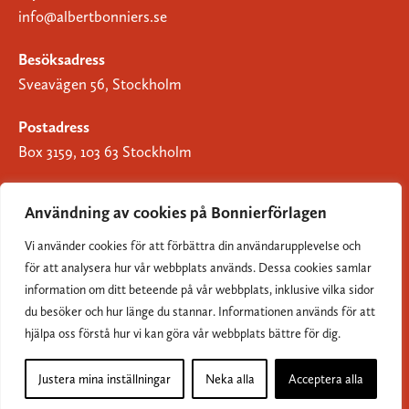
info@albertbonniers.se
Besöksadress
Sveavägen 56, Stockholm
Postadress
Box 3159, 103 63 Stockholm
Användning av cookies på Bonnierförlagen
Vi använder cookies för att förbättra din användarupplevelse och
Om Bonnierförlagen
för att analysera hur vår webbplats används. Dessa cookies samlar
Cookies
information om ditt beteende på vår webbplats, inklusive vilka sidor
du besöker och hur länge du stannar. Informationen används för att
Integritetspolicy
hjälpa oss förstå hur vi kan göra vår webbplats bättre för dig.
Justera mina inställningar
Neka alla
Acceptera alla