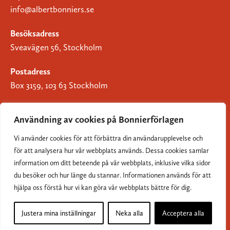
info@albertbonniers.se
Besöksadress
Sveavägen 56, Stockholm
Postadress
Box 3159, 103 63 Stockholm
Användning av cookies på Bonnierförlagen
Vi använder cookies för att förbättra din användarupplevelse och
Om Bonnierförlagen
för att analysera hur vår webbplats används. Dessa cookies samlar
Cookies
information om ditt beteende på vår webbplats, inklusive vilka sidor
du besöker och hur länge du stannar. Informationen används för att
Integritetspolicy
hjälpa oss förstå hur vi kan göra vår webbplats bättre för dig.
Justera mina inställningar
Neka alla
Acceptera alla