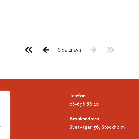
Sida 12 av 1
Telefon
08-696 86 20
Besöksadress
Sveavägen 56, Stockholm
r
t