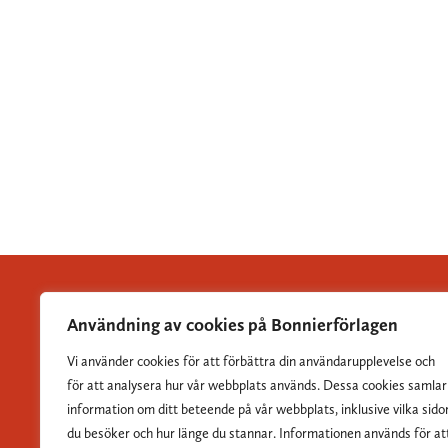
Användning av cookies på Bonnierförlagen
Vi använder cookies för att förbättra din användarupplevelse och
Albert Bonniers Förlag grundades 1837 och är Sveriges
för att analysera hur vår webbplats används. Dessa cookies samlar
största skönlitterära förlag.
information om ditt beteende på vår webbplats, inklusive vilka sido
du besöker och hur länge du stannar. Informationen används för at