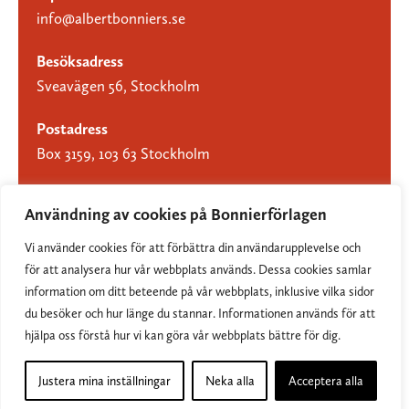
info@albertbonniers.se
Besöksadress
Sveavägen 56, Stockholm
Postadress
Box 3159, 103 63 Stockholm
Användning av cookies på Bonnierförlagen
Vi använder cookies för att förbättra din användarupplevelse och
Om Bonnierförlagen
för att analysera hur vår webbplats används. Dessa cookies samlar
Cookies
information om ditt beteende på vår webbplats, inklusive vilka sidor
du besöker och hur länge du stannar. Informationen används för att
Integritetspolicy
hjälpa oss förstå hur vi kan göra vår webbplats bättre för dig.
Justera mina inställningar
Neka alla
Acceptera alla