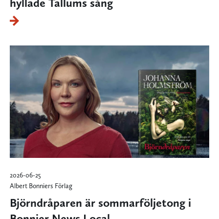
hyllade Tallums sång
2026-06-25
Albert Bonniers Förlag
Björndråparen är sommarföljetong i
Bonnier News Local