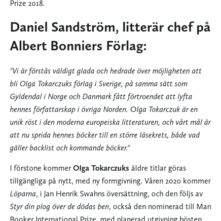
Prize 2018.
Daniel Sandström, litterär chef på
Albert Bonniers Förlag:
"Vi är förstås väldigt glada och hedrade över möjligheten att
bli Olga Tokarczuks förlag i Sverige, på samma sätt som
Gyldendal i Norge och Danmark fått förtroendet att lyfta
hennes författarskap i övriga Norden.
O
lga Tokarczuk
är en
unik röst i den moderna europeiska litteraturen, och vårt mål är
att nu sprida hennes böcker till en större läsekrets, både vad
gäller backlist och kommande böcker."
I förstone kommer
Olga Tokarczuks
äldre titlar göras
tillgängliga på nytt, med ny formgivning. Våren 2020 kommer
Löparna
, i Jan Henrik Swahns översättning, och den följs av
Styr din plog över de dödas ben
, också den nominerad till Man
Booker International Prize, med planerad utgivning hösten