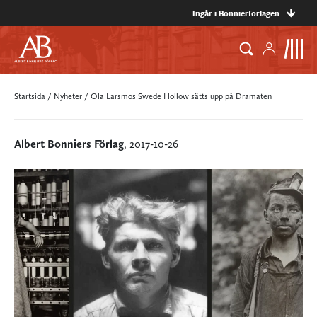
Ingår i Bonnierförlagen
Startsida
/
Nyheter
/
Ola Larsmos Swede Hollow sätts upp på Dramaten
Albert Bonniers Förlag
, 2017-10-26