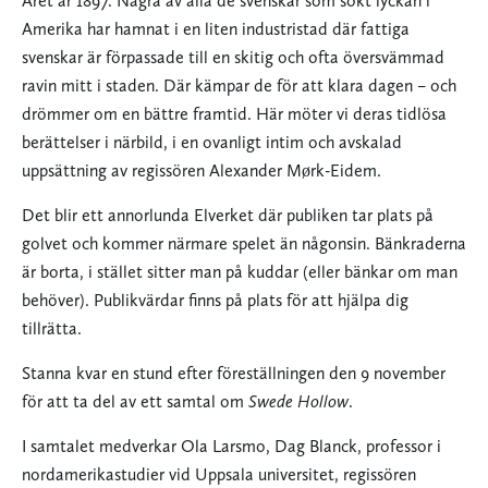
Året är 1897. Några av alla de svenskar som sökt lyckan i
Amerika har hamnat i en liten industristad där fattiga
svenskar är förpassade till en skitig och ofta översvämmad
ravin mitt i staden. Där kämpar de för att klara dagen – och
drömmer om en bättre framtid. Här möter vi deras tidlösa
berättelser i närbild, i en ovanligt intim och avskalad
uppsättning av regissören Alexander Mørk-Eidem.
Det blir ett annorlunda Elverket där publiken tar plats på
golvet och kommer närmare spelet än någonsin. Bänkraderna
är borta, i stället sitter man på kuddar (eller bänkar om man
behöver). Publikvärdar finns på plats för att hjälpa dig
tillrätta.
Stanna kvar en stund efter föreställningen den 9 november
för att ta del av ett samtal om
Swede Hollow
.
I samtalet medverkar Ola Larsmo, Dag Blanck, professor i
nordamerikastudier vid Uppsala universitet, regissören