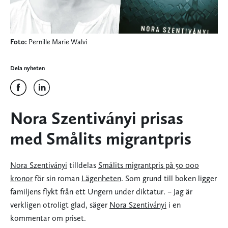
Foto:
Pernille Marie Walvi
Dela nyheten
Nora Szentiványi prisas
med Smålits migrantpris
Nora Szentiványi
tilldelas
Smålits migrantpris på 50 000
kronor
för sin roman
Lägenheten
. Som grund till boken ligger
familjens flykt från ett Ungern under diktatur. – Jag är
verkligen otroligt glad, säger
Nora Szentiványi
i en
kommentar om priset.